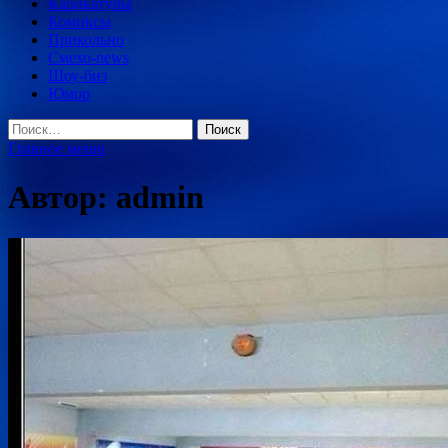
Карикатуры
Комиксы
Прикольно
Смехо-news
Шоу-биз
Юмор
Найти:
Главное меню
Автор:
admin