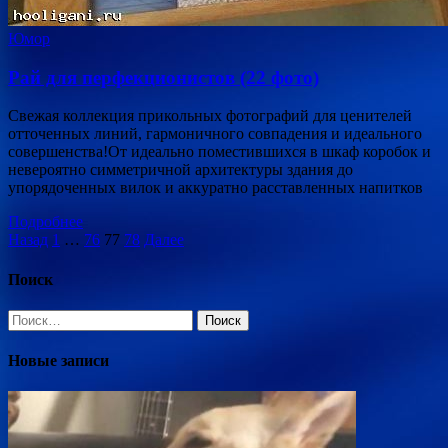
Юмор
Рай для перфекционистов (22 фото)
Свежая коллекция прикольных фотографий для ценителей
отточенных линий, гармоничного совпадения и идеального
совершенства!От идеально поместившихся в шкаф коробок и
невероятно симметричной архитектуры здания до
упорядоченных вилок и аккуратно расставленных напитков
Подробнее
Пагинация
Назад
1
…
76
77
78
Далее
записей
Поиск
Найти:
Новые записи