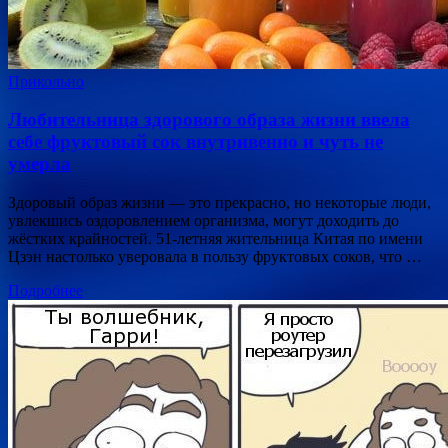
Прикольно
Любительница здорового образа жизни ввела
себе фруктовый сок внутривенно и чуть не
умерла
Здоровый образ жизни — это прекрасно, но некоторые люди,
увлекшись оздоровлением организма, могут доходить до
жёстких крайностей. 51-летняя жительница Китая по имени
Цзэн настолько уверовала в пользу фруктовых соков, что …
Подробнее