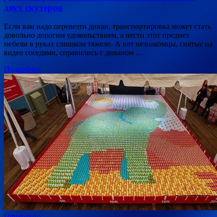
двух скутеров
Если вам надо перевезти диван, транспортировка может стать
довольно дорогим удовольствием, а нести этот предмет
мебели в руках слишком тяжело. А вот незнакомцы, снятые на
видео соседями, справились с диваном …
Подробнее
Прикольно