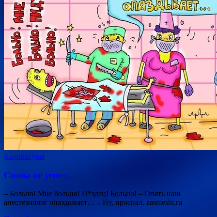
Карикатуры
Снова не успел…
– Больно! Мне больно! П*здец! Больно! – Опять наш
анестезиолог опаздывает… – Ну, проспал. zasmeshi.ru