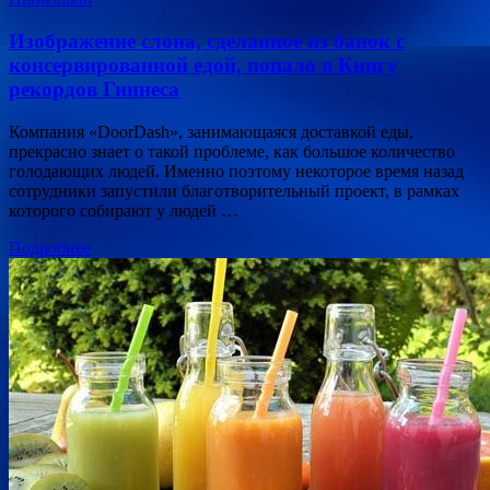
Изображение слона, сделанное из банок с
консервированной едой, попало в Книгу
рекордов Гиннеса
Компания «DoorDash», занимающаяся доставкой еды,
прекрасно знает о такой проблеме, как большое количество
голодающих людей. Именно поэтому некоторое время назад
сотрудники запустили благотворительный проект, в рамках
которого собирают у людей …
Подробнее