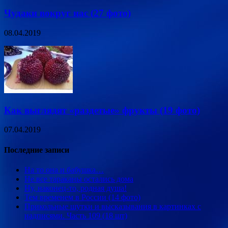
Чудаки вокруг нас (27 фото)
08.04.2019
Как выглядят «раздетые» фрукты (19 фото)
07.04.2019
Последние записи
На то она и бабушка…
Не все тараканы остались дома
Ну, наконец-то, родная душа!
Тем временем в России (14 фото)
Прикольные шутки и высказывания в картинках с
надписями. Часть 109 (18 шт)