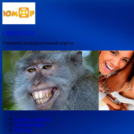
Перейти
к
содержимому
СМЕХО-ПАТИ
Смешной развлекательный портал.
Главная страница
Демотиваторы
Истории