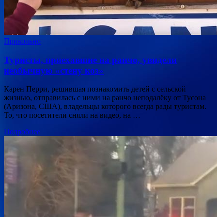
Прикольно
Туристы, приехавшие на ранчо, увидели
необычную «стену коз»
Карен Перри, решившая познакомить детей с сельской
жизнью, отправилась с ними на ранчо неподалёку от Тусона
(Аризона, США), владельцы которого всегда рады туристам.
То, что посетители сняли на видео, на …
Подробнее