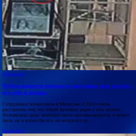
Прикольно
Чтобы вынести питона из магазина, вор засунул
его себе в штаны
Сотрудники зоомагазина в Мичигане (США) очень
расстроены тем, что некий мужчина украл у них питона.
Незнакомца сразу заинтересовало пресмыкающееся, и может
быть, он и купил бы его, но незадолго до …
Подробнее