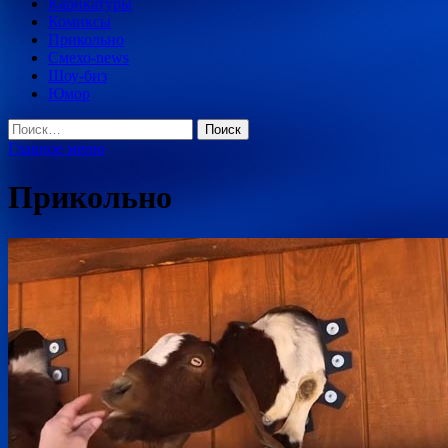
Карикатуры
Комиксы
Прикольно
Смехо-news
Шоу-биз
Юмор
Найти:
Главное меню
Прикольно