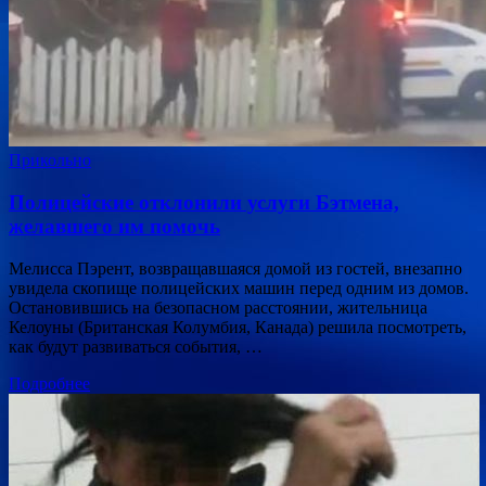
Прикольно
Полицейские отклонили услуги Бэтмена,
желавшего им помочь
Мелисса Пэрент, возвращавшаяся домой из гостей, внезапно
увидела скопище полицейских машин перед одним из домов.
Остановившись на безопасном расстоянии, жительница
Келоуны (Британская Колумбия, Канада) решила посмотреть,
как будут развиваться события, …
Подробнее