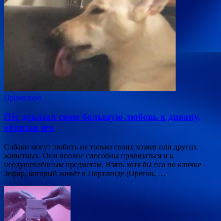
Прикольно
Пёс доказал свою большую любовь к дивану,
облизав его
Собаки могут любить не только своих хозяев или других
животных. Они вполне способны привязаться и к
неодушевлённым предметам. Взять хотя бы пса по кличке
Зефир, который живёт в Портленде (Орегон, …