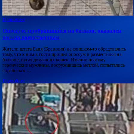
Прикольно
Опоссум, пробравшийся на балкон, оказался
весьма воинственным
Жители штата Баия (Бразилия) не слишком-то обрадовались
тому, что к ним в гости пришёл опоссум и разместился на
балконе, пугая домашних кошек. Именно поэтому
героические мужчины, вооружившись метлой, попытались
справиться …
Подробнее