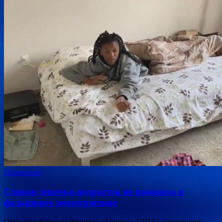
Прикольно
Сонная девочка-подросток не поверила в
фальшивое землетрясение
Отцу семейства из Феникса (Аризона, США), решившему