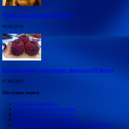
Чудаки вокруг нас (27 фото)
08.04.2019
Как выглядят «раздетые» фрукты (19 фото)
07.04.2019
Последние записи
На то она и бабушка…
Не все тараканы остались дома
Ну, наконец-то, родная душа!
Тем временем в России (14 фото)
Прикольные шутки и высказывания в картинках с