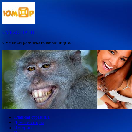
Перейти
к
содержимому
СМЕХО-ПАТИ
Смешной развлекательный портал.
Главная страница
Демотиваторы
Истории