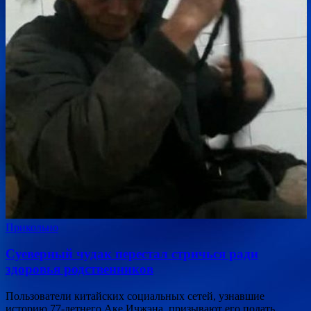
Прикольно
Суеверный чудак перестал стричься ради
здоровья родственников
Пользователи китайских социальных сетей, узнавшие
историю 77-летнего Аке Ичжэна, призывают его подать