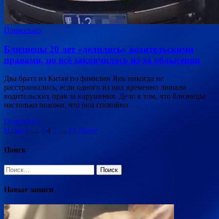
Прикольно
Близнецы 20 лет «делились» водительскими
правами, но всё закончилось из-за облысения
Два брата из Китая по фамилии Янь никогда не
расстраивались, если одного из них временно лишали
водительских прав за нарушения. Дело в том, что близнецы
настолько похожи, что они спокойно …
Подробнее
Пагинация
Назад
1
…
3
4
5
…
14
Далее
записей
Поиск
Найти:
Новые записи