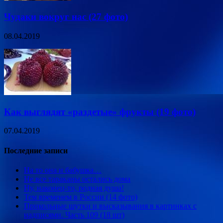
Чудаки вокруг нас (27 фото)
08.04.2019
Как выглядят «раздетые» фрукты (19 фото)
07.04.2019
Последние записи
На то она и бабушка…
Не все тараканы остались дома
Ну, наконец-то, родная душа!
Тем временем в России (14 фото)
Прикольные шутки и высказывания в картинках с
надписями. Часть 109 (18 шт)