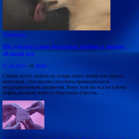
Прикольно
Пёс доказал свою большую любовь к дивану,
облизав его
07.04.2019
-
от
admin
Собаки могут любить не только своих хозяев или других
животных. Они вполне способны привязаться и к
неодушевлённым предметам. Взять хотя бы пса по кличке
Зефир, который живёт в Портленде (Орегон, …