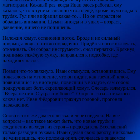
магистрали. Каждый раз, когда Иван здесь работал, ему
казалось, что в тупике слышно что-то ещё, кроме шума воды в
трубах. Гул или вибрация какая-то… Но он старался не
обращать внимания. Шумит иногда и в ушах – возраст,
давление, ничего не попишешь.
Наложил хомут, остановив поток. Вроде и не сильный
прорыв, а воды натекло порядочно. Придётся насос включать,
откачивать. Он собрал инструменты, снял перчатки. Крякнул,
поднимая тяжёлую сумку, направился к подсобке, где
находился насос.
Позади что-то звякнуло. Иван оглянулся, остановившись. Ему
показалось на мгновение, что он видит, как гаечный ключ,
появившийся из ниоткуда, повисший в воздухе, сам собою
подкручивает болт, скрепляющий хомут. Слесарь зажмурился.
“Вчера не пил. С утра тем более”. Открыл глаза – никакого
ключа нет. Иван Фёдорович тряхнул головой, прогоняя
наваждение.
Снова в этот же дом его вызвали через неделю. На все
вопросы – как такое может быть, что новые трубы и
соединения выходят из строя – председатель Всеславский
только разводил руками. Иван сделал свою работу, нисколько
не удивившись, что поломка опять случилась в знакомом