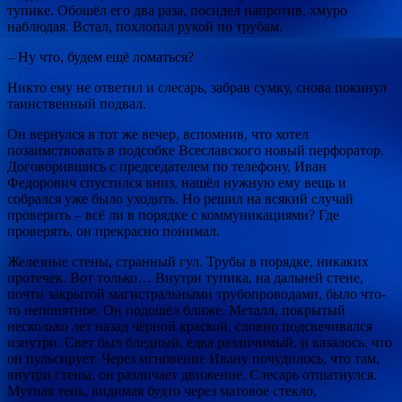
тупике. Обошёл его два раза, посидел напротив, хмуро
наблюдая. Встал, похлопал рукой по трубам.
– Ну что, будем ещё ломаться?
Никто ему не ответил и слесарь, забрав сумку, снова покинул
таинственный подвал.
Он вернулся в тот же вечер, вспомнив, что хотел
позаимствовать в подсобке Всеславского новый перфоратор.
Договорившись с председателем по телефону, Иван
Федорович спустился вниз, нашёл нужную ему вещь и
собрался уже было уходить. Но решил на всякий случай
проверить – всё ли в порядке с коммуникациями? Где
проверять, он прекрасно понимал.
Железные стены, странный гул. Трубы в порядке, никаких
протечек. Вот только… Внутри тупика, на дальней стене,
почти закрытой магистральными трубопроводами, было что-
то непонятное. Он подошёл ближе. Металл, покрытый
несколько лет назад чёрной краской, словно подсвечивался
изнутри. Свет был бледный, едва различимый, и казалось, что
он пульсирует. Через мгновение Ивану почудилось, что там,
внутри стены, он различает движение. Слесарь отшатнулся.
Мутная тень, видимая будто через матовое стекло,