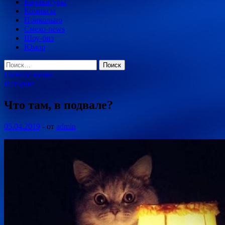
Карикатуры
Комиксы
Прикольно
Смехо-news
Шоу-биз
Юмор
Найти:
Главное меню
Истории
Что там, в подвале?
05.04.2019
-
от
admin