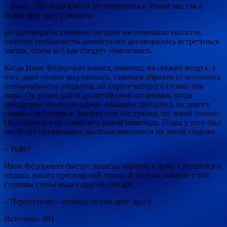
– Да-а… Тут надо как-то договариваться. Иначе мы так и
будем друг другу мешать.
Но договориться именно сегодня им помешало выпитое,
поэтому специалисты-ремонтники договорились встретиться
завтра, чтобы всё как следует обмозговать.
Когда Иван Фёдорович вышел, наконец, на свежий воздух, у
него даже голова закружилась, главным образом от осознания
необычайности открытия, на пороге которого стояли оба
мира. Он успел дойти до автобусной остановки, когда
заподозрил что-то неладное. Машины двигались по дороге
словно где-нибудь в Англии или Австралии, по левой полосе.
Он покосился на стоявшего рядом пешехода. Плащ у того был
застёгнут пуговицами, располагающимися на левой стороне.
– Тьфу!
Иван Фёдорович быстро зашагал обратно к дому. Спустился в
подвал, нашёл пресловутый тупик. В этот же момент с той
стороны стены вылез другой слесарь.
– Перепутали! – сообщили они друг другу.
Источник: ЯП