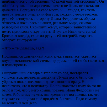
приблизилась с той стороны. “С какой ещё той стороны?”. Он
обошёл тупик – позади стены ничего не было, ни света, ни
движения. Вернулся на свое место, и… Увидел, как тень
превратилась в очертания фигуры, схожей с человеческой,
рука её потянулась в сторону Ивана Федоровича, обрела
чёткость и появилась в нашем, реальном мире, сжимая
разводной ключ. Скрипнул хомут, который таинственное
нечто принялось откручивать. И тут уж Иван не стерпел!
Бросился вперёд, схватил руку всей пятернёй, стараясь
отобрать инструмент.
– Что ж ты делаешь, гад?!
Послышался сдавленный крик, рука вырвалась, скрылась
внутри металлической стены, продолжающей слабо светиться
и пульсировать.
Ошарашенный слесарь вытер пот со лба, постарался
успокоиться, перевести дыхание. Лучше всего было бы
убраться подальше, может даже сходить к врачу. Не
исключено, что к психиатру. Но признаваться кому бы то ни
было в том, что у него крыша поехала, Иван Федорович не
хотел. Работа ему нужна, два кредита не погашены, так что
спускаться в подвал ещё придётся. Значит… Надо самому
выяснить, в чём дело.