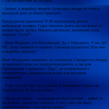
– Так воскресенье же сегодня.
– Значит, в аварийку звоните. Если ваш слесарь не готов в
выходной день на объект приехать.
Председатель правления ТСЖ чертыхнулся, достал
мобильный телефон. Гудки тянулись долго, на том конце
не
желали брать трубку. Наконец щёлкнуло, заспанный голос
ответил: “Алло?”.
– Иван Федорыч, это Всеславский. Да, с Обводного. У нас тут
ЧП, трубу прорвало в подвале. Сможешь подъехать? Или мне
в аварийку звонить?
Иван Федорович поворчал, но согласился. Смущал его отнюдь
не выходной день, не сверхурочная работа, а сам дом.
Припарковав старенькую “Ладу”, он поздоровался с
председателем, направился ко входу в подвальные
помещения.
– У вас там сам чёрт ногу сломит. К некоторым узлам и не
подберёшься. И кто так строит…
– Ну, вы же знаете, – оправдывался Всеславский, – вояки не
достроили, сбросили с баланса. А что у них там было
запроектировано – кто теперь скажет?