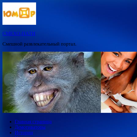
Перейти
к
содержимому
СМЕХО-ПАТИ
Смешной развлекательный портал.
Главная страница
Демотиваторы
Истории