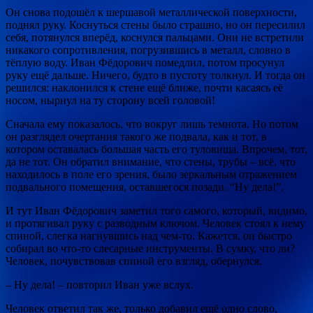
Он снова подошёл к шершавой металлической поверхности,
поднял руку. Коснуться стены было страшно, но он пересилил
себя, потянулся вперёд, коснулся пальцами. Они не встретили
никакого сопротивления, погрузившись в металл, словно в
тёплую воду. Иван Фёдорович помедлил, потом просунул
руку ещё дальше. Ничего, будто в пустоту толкнул. И тогда он
решился: наклонился к стене ещё ближе, почти касаясь её
носом, нырнул на ту сторону всей головой!
Сначала ему показалось, что вокруг лишь темнота. Но потом
он разглядел очертания такого же подвала, как и тот, в
котором оставалась большая часть его туловища. Впрочем, тот,
да не тот. Он обратил внимание, что стены, трубы – всё, что
находилось в поле его зрения, было зеркальным отражением
подвального помещения, оставшегося позади. “Ну дела!”.
И тут Иван Фёдорович заметил того самого, который, видимо,
и протягивал руку с разводным ключом. Человек стоял к нему
спиной, слегка нагнувшись над чем-то. Кажется, он быстро
собирал во что-то слесарные инструменты. В сумку, что ли?
Человек, почувствовав спиной его взгляд, обернулся.
– Ну дела! – повторил Иван уже вслух.
Человек ответил так же, только добавил ещё одно слово,