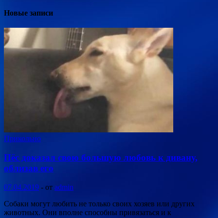
Новые записи
Прикольно
Пёс доказал свою большую любовь к дивану,
облизав его
07.04.2019
-
от
admin
Собаки могут любить не только своих хозяев или других
животных. Они вполне способны привязаться и к