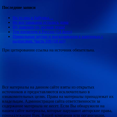
Последние записи
На то она и бабушка…
Не все тараканы остались дома
Ну, наконец-то, родная душа!
Тем временем в России (14 фото)
Прикольные шутки и высказывания в картинках с
надписями. Часть 109 (18 шт)
При цитировании ссылка на источник обязательна.
Все материалы на данном сайте взяты из открытых
источников и предоставляются исключительно в
ознакомительных целях. Права на материалы принадлежат их
владельцам. Администрация сайта ответственности за
содержание материала не несет. Если Вы обнаружили на
нашем сайте материалы, которые нарушают авторские права,
принадлежащие Вам, Вашей компании или организации,