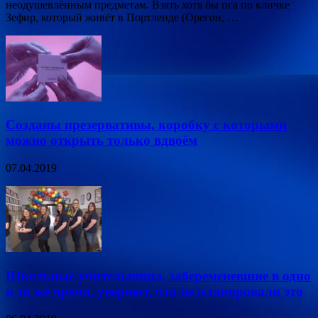
неодушевлённым предметам. Взять хотя бы пса по кличке
Зефир, который живёт в Портленде (Орегон, …
Созданы презервативы, коробку с которыми
можно открыть только вдвоём
07.04.2019
Школьные учительницы, забеременевшие в одно
и то же время, уверяют, что не планировали это