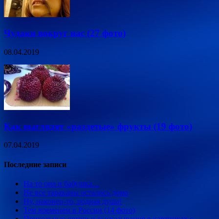
Чудаки вокруг нас (27 фото)
08.04.2019
Как выглядят «раздетые» фрукты (19 фото)
07.04.2019
Последние записи
На то она и бабушка…
Не все тараканы остались дома
Ну, наконец-то, родная душа!
Тем временем в России (14 фото)
Прикольные шутки и высказывания в картинках с