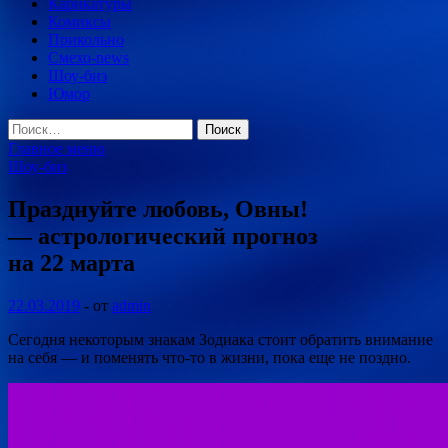
Карикатуры
Комиксы
Прикольно
Смехо-news
Шоу-биз
Юмор
Найти:
Главное меню
Шоу-биз
Празднуйте любовь, Овны!
— астрологический прогноз
на 22 марта
22.03.2019
-
от
admin
Сегодня некоторым знакам Зодиака стоит обратить внимание
на себя — и поменять что-то в жизни, пока еще не поздно.