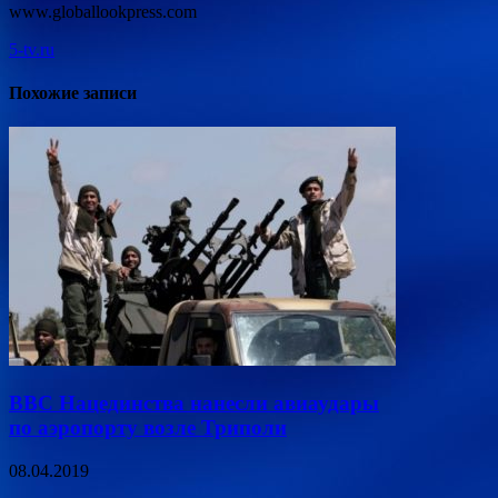
www.globallookpress.com
5-tv.ru
Похожие записи
ВВС Нацединства нанесли авиаудары
по аэропорту возле Триполи
08.04.2019