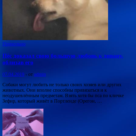
Прикольно
Пёс доказал свою большую любовь к дивану,
облизав его
07.04.2019
-
от
admin
Собаки могут любить не только своих хозяев или других
животных. Они вполне способны привязаться и к
неодушевлённым предметам. Взять хотя бы пса по кличке
Зефир, который живёт в Портленде (Орегон, …