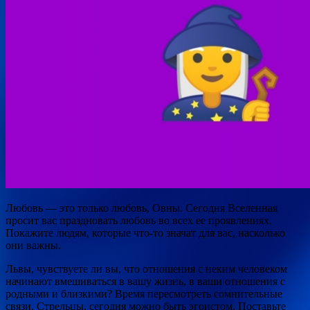
Любовь — это только любовь, Овны. Сегодня Вселенная
просит вас праздновать любовь во всех ее проявлениях.
Покажите людям, которые что-то значат для вас, насколько
они важны.
Львы, чувствуете ли вы, что отношения с неким человеком
начинают вмешиваться в вашу жизнь, в ваши отношения с
родными и близкими? Время пересмотреть сомнительные
связи. Стрельцы, сегодня можно быть эгоистом. Поставьте