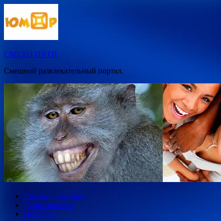
Перейти
к
содержимому
СМЕХО-ПАТИ
Смешной развлекательный портал.
Главная страница
Демотиваторы
Истории