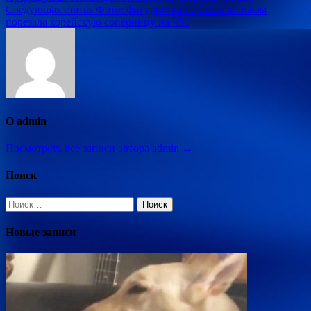
Следующая статья
Фото: фигуристка из США коньком
по
порезала корейскую соперницу на ЧМ
записям
О admin
Посмотреть все записи автора admin →
Поиск
Найти:
Новые записи