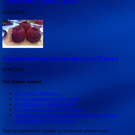
Чудаки вокруг нас (27 фото)
08.04.2019
Как выглядят «раздетые» фрукты (19 фото)
07.04.2019
Последние записи
На то она и бабушка…
Не все тараканы остались дома
Ну, наконец-то, родная душа!
Тем временем в России (14 фото)
Прикольные шутки и высказывания в картинках с
надписями. Часть 109 (18 шт)
При цитировании ссылка на источник обязательна.