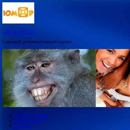
Перейти
к
содержимому
СМЕХО-ПАТИ
Смешной развлекательный портал.
Главная страница
Демотиваторы
Истории