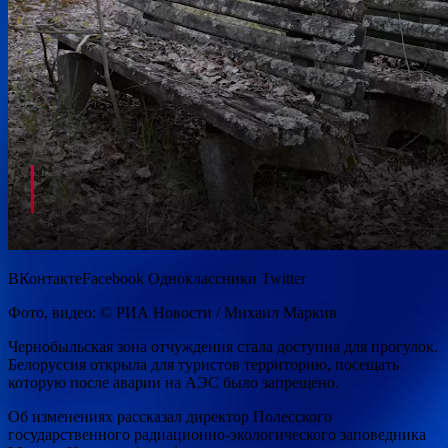
ВКонтактеFacebook Одноклассники Twitter
Фото, видео: © РИА Новости / Михаил Маркив
Чернобыльская зона отчуждения стала доступна для прогулок.
Белоруссия открыла для туристов территорию, посещать
которую после аварии на АЭС было запрещено.
Об изменениях рассказал директор Полесского
государственного радиационно-экологического заповедника