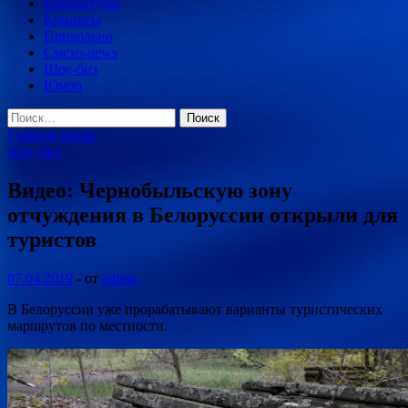
Карикатуры
Комиксы
Прикольно
Смехо-news
Шоу-биз
Юмор
Найти:
Главное меню
Шоу-биз
Видео: Чернобыльскую зону
отчуждения в Белоруссии открыли для
туристов
07.04.2019
-
от
admin
В Белоруссии уже прорабатывают варианты туристических
маршрутов по местности.