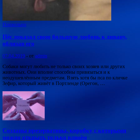
Прикольно
Пёс доказал свою большую любовь к дивану,
облизав его
07.04.2019
-
от
admin
Собаки могут любить не только своих хозяев или других
животных. Они вполне способны привязаться и к
неодушевлённым предметам. Взять хотя бы пса по кличке
Зефир, который живёт в Портленде (Орегон, …
Созданы презервативы, коробку с которыми
можно открыть только вдвоём