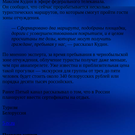
Максим Кудин в эфире федерального телеканала.
Он сообщил, что сейчас прорабатывается несколько
туристических маршрутов, по которым смогут пройти гости
зоны отчуждения.
— Сформировано два маршрута, подобраны площадки,
дороги с усовершенствованным покрытием, и в целом
просчитаны те дозы, которые могут получить
граждане, пребывая у нас,
— рассказал Кудин.
По мнению эксперта, за время пребывания в чернобыльской
зоне отчуждения, облучение туристы получат даже меньше,
чем при авиаперелете. Уже известна и приблизительная цена
такой прогулки — экскурсия для группы от трех до пяти
человек будет стоить около 340 белорусских рублей или
порядка десяти тысяч российских.
Ранее Пятый канал рассказывал о том, что в России
планируют ввести сертификаты на отдых.
Туризм
Белоруссия
5-tv.ru
Похожие записи