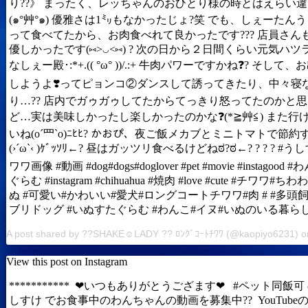
り??》 まったく、レッちゃんのおひとり様の時とはえらい
(๑°艸°๑) 優雅さは1㍉もなかったじょ?笑 でも、しぇーたん
って食べてたから、お肉食べれて良かったです??? 店員さん
優しかったです(⑅˃◡˂⑅) ? 次の日から２日間くらい元気ハツ
なしぇー殿･:*+.(( °ω° ))/.:+ 牛肉パワーですかね❓? そして
しようよ❣️ってピョンコ②ダンスして誘ってきたり、中々寝
り…?? 店内でガゥガゥしてたからてっきり怒ってたのかと
ど…実は美味しかったし楽しかったのかな❓(*≧艸≦) また行
いね(o´罒`o)ﾆﾋﾋ? かおぴ、夜ご飯メカブとミニトマトで節約
(›´ω`‹ )ｹﾞｯｿﾘ←? 昼はガッツリ食べるけどねಠ?ಠ←? ? ? ? #
ワワ画像 #動画 #dog#dogs#doglover #pet #movie #instagood 
ぐらむ #instagram #chihuahua #焼肉 #love #cute #チワワ#ち
ぬ #可愛い#かわいい#愛犬#ロングコートチワワ#肉 # #多頭飼
ブリドッグ #いぬすたぐらむ #わんこ#イヌ#いぬのいる暮ら
View this post on Instagram
*********** ❤︎いつもありがとうござます❤︎ #ペット同飯可 
しすけ でお食事中のわんちゃんの動画を募集中?? YouTube