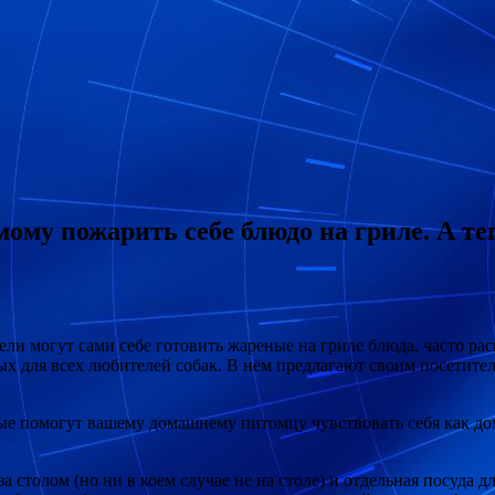
мому пожарить себе блюдо на гриле. А те
ели могут сами себе готовить жареные на гриле блюда, часто ра
ых для всех любителей собак. В нём
предлагают своим посетител
ые помогут вашему домашнему питомцу чувствовать себя как дом
а столом (но ни в коем случае не на столе) и отдельная посуда 