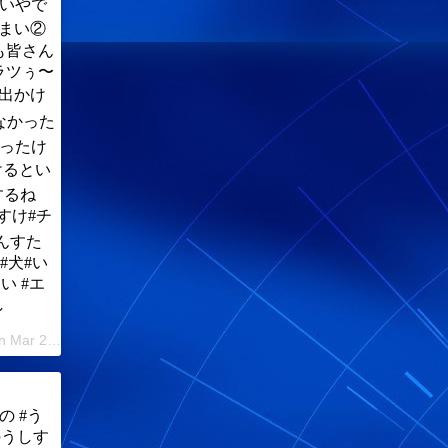
違いやで
うまい②
も皆さん
ラツぅ〜
、お出かけ
なかった
思ったけ
けるとい
するね
うしすけ#チ
#わんすた
わわ#犬#い
い #エ
し
A post shared by ??SHAKE☺︎LADY ?? ﾛﾝｸﾞｺｰﾄﾁﾜﾜ (@kaopiyo6231) on Mar 20, 2019 at 2:38pm PDT
の #う
のうしす