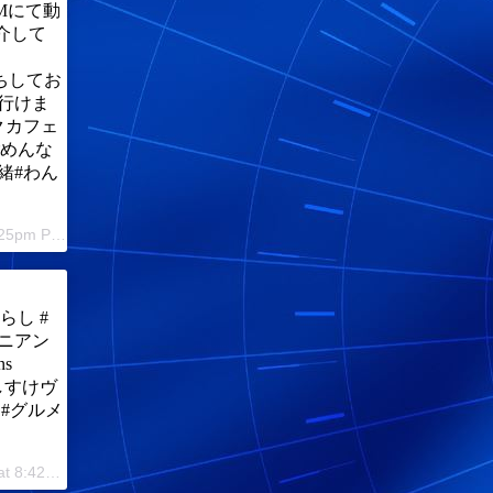
Mにて動
介して
募お待ちしてお
行けま
ックカフェ
ごめんな
緒#わん
A post shared by うしすけ (@ushisuke_group) on Mar 25, 2019 at 8:25pm PDT
らし #
ラニアン
ns
 #うしすけヴ
 #グルメ
A post shared by Atsushi Sato (@diaryofguitarman) on Mar 20, 2019 at 8:42pm PDT