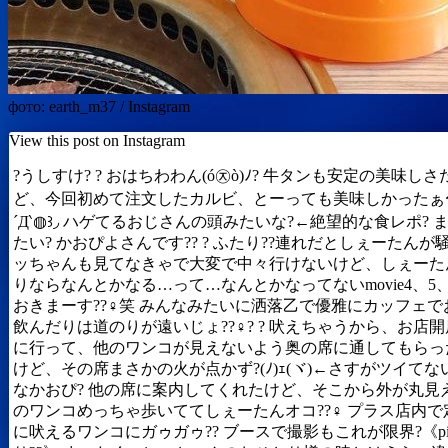
фото: earth_m37 / Instagram
View this post on Instagram
?うしすけ? ? おはちわわん(ó㉨ò)ﾉ? 牛タンも安定の美味し
ど、今回初めて注文したカルビ、とーっても美味しかったぁ〜
´Д‵◍꒱◞ ハゲてるおじさんの頭みたいな?←絶望的な食レポ? 
たい? かおぴよさんです?? ? ふたり??連れだとしぇーたんが
ッちゃんも見てなきゃで大変で中々行けないけど、しぇーた
りならなんとかなる…って…なんとかなってないmovie4、5
おきまーす??‍♀️笑 みんなみたいに洒落乙で優雅にカッフェ
飲んだりは道のりが遠いじょ??‍♀️? ? 吠えちゃうから、お店
に行って、他のワンコが見えないよう奥の席に通してもらっ
けど、その席まさかの火が点かず?(ﾉ)ｪ(ヾ)←さすがツイてな
なかおぴ? 他の席に案内してくれたけど、そこから外が丸見
のワンコめっちゃ歩いててしぇーたんオコ??‍♀️ プラス店内
に吠えるワンコにガゥガゥ?? ブースで撮影もこれが限界?《pi