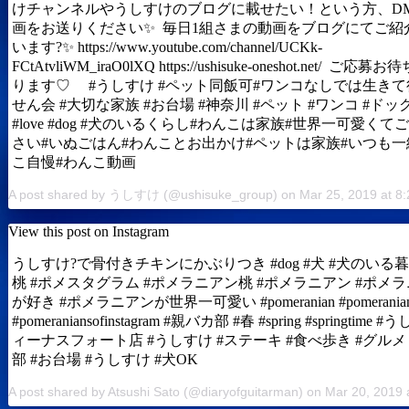
けチャンネルやうしすけのブログに載せたい！という方、D
画をお送りください✨ 毎日1組さまの動画をブログにてご紹
います?✨ https://www.youtube.com/channel/UCKk-
FCtAtvliWM_iraO0lXQ https://ushisuke-oneshot.net/ ご応
ります♡ #うしすけ #ペット同飯可#ワンコなしでは生きて
せん会 #大切な家族 #お台場 #神奈川 #ペット #ワンコ #ド
#love #dog #犬のいるくらし#わんこは家族#世界一可愛くて
さい#いぬごはん#わんことお出かけ#ペットは家族#いつも一
こ自慢#わんこ動画
View this post on Instagram
うしすけ?で骨付きチキンにかぶりつき #dog #犬 #犬のいる暮
桃 #ポメスタグラム #ポメラニアン桃 #ポメラニアン #ポメ
が好き #ポメラニアンが世界一可愛い #pomeranian #pomerania
#pomeraniansofinstagram #親バカ部 #春 #spring #springtime
ィーナスフォート店 #うしすけ #ステーキ #食べ歩き #グルメ
部 #お台場 #うしすけ #犬OK