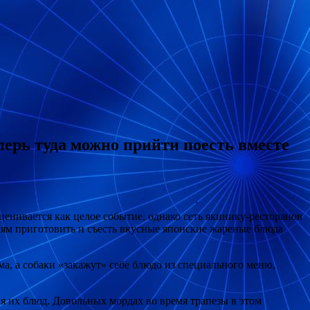
перь туда можно прийти поесть вместе
сценивается как целое событие, однако сеть якинику-ресторанов
ям приготовить и съесть вкусные японские жареные блюда
а, а собаки «закажут» себе блюдо из специального меню,
для их блюд. Довольных мордах во время трапезы в этом