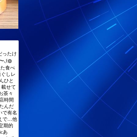
さだったけ
◟꒰◍
また食べ
騒ぐしレ
んひと
、載せて
でお茶々
開店時間
たんだ
いで有名
えで…他
で定期的
cあ