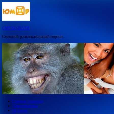
Перейти
к
содержимому
СМЕХО-ПАТИ
Смешной развлекательный портал.
Главная страница
Демотиваторы
Истории