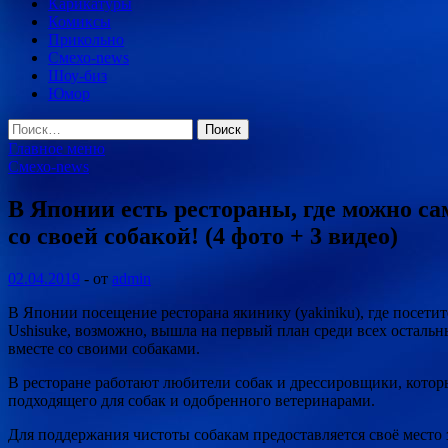
Карикатуры
Комиксы
Прикольно
Смехо-news
Шоу-биз
Юмор
Найти:
Главное меню
Смехо-news
В Японии есть рестораны, где можно са
со своей собакой! (4 фото + 3 видео)
02.04.2019
-
от
admin
В Японии посещение ресторана якинику (yakiniku), где посетит
Ushisuke, возможно, вышла на первый план среди всех остальн
вместе со своими собаками.
В ресторане работают любители собак и дрессировщики, котор
подходящего для собак и одобренного ветеринарами.
Для поддержания чистоты собакам предоставляется своё место з