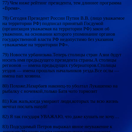
77) Чем ниже рейтинг президента, тем длиннее программа
«Время».
78) Сегодня Президент России Путин В.В. (лицо уважаемое
на территории РФ) подписал принятый Госдумой
(организация уважаемая на территории РФ) закон об
уважении, на основании которого упоминание органов
государственной власти РФ недопустимо без указания
«уважаемые на территории РФ».
79) Новости урбанизьма.Теперь столицы стран Азии будут
носить имя предыдущего президента страны.А столицы
регионов — имена предыдущих губернаторов.Столицы
уездов — имена прошлых начальников уезда.Все ослы —
имена пап хозяина.
80) Похоже,Назарбаев наконец-то уболтал Лукашенко на
рыбалку с ночевкой,только Батя чото тормозит
81) Как жаль,когда умирают люди,которых ты всю жизнь
мечтал послать нахуй!
82) Я так государя УВАЖАЮ, что даже кушать не хочу…
83) Подсудимый Петров выражал явное неуважение к
депутату Иванову путём неприкрытого цитирования