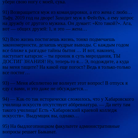
убери свою ногу с моей, сука.
91) Возвращается муж из командировки, а его жена с любо…
Тьфу, 2019 год на дворе! Заходит муж в Фейсбук, а ему запрос
на дружбу от другого мужика. Он думает: «Кто такой?». Ага,
вот — общих друзей: 1, и это — жена…
92) Всю жизнь постигаешь жизнь, тонко подмечаешь
закономерности, делаешь мудрые выводы. С каждым годом
все ближе к разгадке тайны бытия … И вот, наконец,
наступает катарсис – ты проник в суть мироздания, ТЫ
ДОСТИГ ЗНАНИЯ! Ну, теперь-то я… Э, подождите, а куда
вы меня тащите? На какой еще погост? Ведь я только-только
все постиг…
93) — Меня абсолютно не волнует этот вопрос! В отпуск я
еду с вами, и это даже не обсуждается…
94) — Как-то так исторически сложилось, что у Хабаровского
училища искусств отсутствует аббревиатура. — Да нету там
такого училища! Есть «Хабаровский краевой колледж
искусств». Выдумщик вы, однако…
95) На быдлогопницком факультете административные
вопросы решает Быканат.