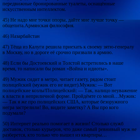
передвижные бронированные туалеты, оснащённые
искусственным интеллектом.
45) Не надо мне точки опоры, дайте мне лучше точку —
общепита.Армянская философия.
46) Назарбайстан
47) Тёща из Калуги решила приехать к своему зятю-генералу
в Москву, но в дороге её срочно призвали в армию.
48) Если бы Достоевский и Толстой встретились в наше
время, то написали бы роман «Война и идиоты».
49) Мужик сидит в метро, читает газету, рядом стоит
полицейский (мужик его не видит).Мужик: — Вот
полицейские козлы!Полицейский: — Так, налицо неуважение
к власти в неприличной форме. Пройдёмте со мной…Мужик:
— Так я же про полицейских США, которые безоружного
негра застрелили! Во, видите заметку? А Вы про кого
подумали?
50) Интернет реально помогает в жизни! Столько служб
доставок, столько курьеров, что даже самый ревнивый муж не
разберется, кто только что вышел из квартиры…