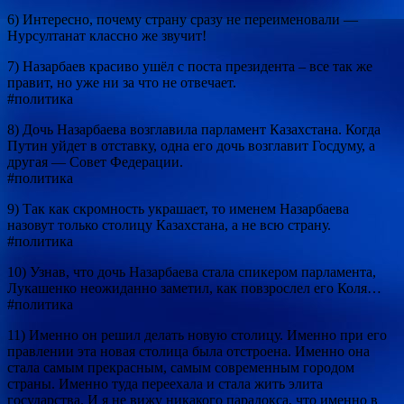
6) Интересно, почему страну сразу не переименовали —
Нурсултанат классно же звучит!
7) Назарбаев красиво ушёл с поста президента – все так же
правит, но уже ни за что не отвечает.
#политика
8) Дочь Назарбаева возглавила парламент Казахстана. Когда
Путин уйдет в отставку, одна его дочь возглавит Госдуму, а
другая — Совет Федерации.
#политика
9) Так как скромность украшает, то именем Назарбаева
назовут только столицу Казахстана, а не всю страну.
#политика
10) Узнав, что дочь Назарбаева стала спикером парламента,
Лукашенко неожиданно заметил, как повзрослел его Коля…
#политика
11) Именно он решил делать новую столицу. Именно при его
правлении эта новая столица была отстроена. Именно она
стала самым прекрасным, самым современным городом
страны. Именно туда переехала и стала жить элита
государства. И я не вижу никакого парадокса, что именно в