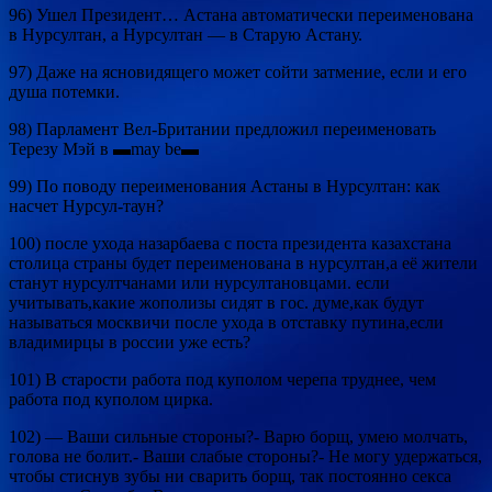
96) Ушел Президент… Астана автоматически переименована
в Нурсултан, а Нурсултан — в Старую Астану.
97) Даже на ясновидящего может сойти затмение, если и его
душа потемки.
98) Парламент Вел-Британии предложил переименовать
Терезу Мэй в ▬may be▬
99) По поводу переименования Астаны в Нурсултан: как
насчет Нурсул-таун?
100) после ухода назарбаева с поста президента казахстана
столица страны будет переименована в нурсултан,а её жители
станут нурсултчанами или нурсултановцами. если
учитывать,какие жополизы сидят в гос. думе,как будут
называться москвичи после ухода в отставку путина,если
владимирцы в россии уже есть?
101) В старости работа под куполом черепа труднее, чем
работа под куполом цирка.
102) — Ваши сильные стороны?- Варю борщ, умею молчать,
голова не болит.- Ваши слабые стороны?- Не могу удержаться,
чтобы стиснув зубы ни сварить борщ, так постоянно секса