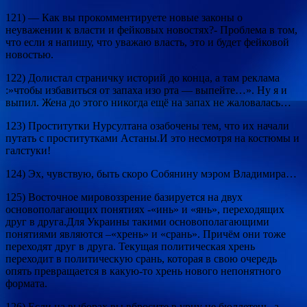
121) — Как вы прокомментируете новые законы о
неуважении к власти и фейковых новостях?- Проблема в том,
что если я напишу, что уважаю власть, это и будет фейковой
новостью.
122) Долистал страничку историй до конца, а там реклама
:»чтобы избавиться от запаха изо рта — выпейте…». Ну я и
выпил. Жена до этого никогда ещё на запах не жаловалась…
123) Проститутки Нурсултана озабочены тем, что их начали
путать с проститутками Астаны.И это несмотря на костюмы и
галстуки!
124) Эх, чувствую, быть скоро Собянину мэром Владимира…
125) Восточное мировоззрение базируется на двух
основополагающих понятиях -«инь» и «янь», переходящих
друг в друга.Для Украины такими основополагающими
понятиями являются –«хрень» и «срань». Причём они тоже
переходят друг в друга. Текущая политическая хрень
переходит в политическую срань, которая в свою очередь
опять превращается в какую-то хрень нового непонятного
формата.
126) Если на выборах вы вбросите в урну не бюллетень, а