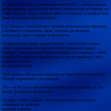
51) Британия чем-то напоминает моего кота — когда входная
дверь закрыта, орет благим матом и ломится как от пожара, но
стоит открыть, сидит и молча пялит в подъезд с глупой рожей,
даже не пытаясь пересечь порог.
52) «Армата» пока уступает лучшим американским образцам,
в которых установлены также туалеты для женщин,
инвалидов, трансгендеров и мигрантов.
53) армянскому радио задают вопрос:-зачем путин ставит
своих охранников во главе регионов?армянское радио
отвечает:-для экономии бюджета!теперь полк охраны с собой
таскать по стране не надо,куда бы путин не приехал у него
охрана на местах …
#о жизни# Путин
54) Странно, что оружие называется «массового поражения».
Почему поражения, а не победы?!
55) — А Петька у меня мячик отобрал и не отдаёёёт :(((- По-
моему, футболист вы так себе.
56) Друг пошёл в армию, чисто чтобы было что надеть,
собираясь на рыбалку.
#армия# рыбалка