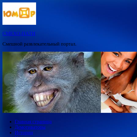
Перейти
к
содержимому
СМЕХО-ПАТИ
Смешной развлекательный портал.
Главная страница
Демотиваторы
Истории