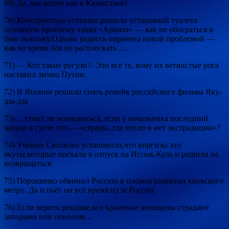
69) Да, мы хотим как в Казахстане!
70) Конструктора успешно решили установкой туалета
основную проблему танка «Армата» — как не обосраться в
бою экипажу.Однако радость омрачена новой проблемой —
как во время боя не расплескать …
71) — Кто такие рогули?- Это все те, кому их ветвистые рога
наставил лично Путин.
72) В Японии решили снять ремейк российского фильма Яку-
дза-дза
73) …стоит ли волноваться, если у начальника последний
запрос в гугле это — «страны, где тепло и нет экстрадиции»?
74) Ученые Сколково установили,что киргизы это
якуты,которые поехали в отпуск на Иссык-Куль и решили не
возвращаться
75) Порошенко обвинил Россию в плохом развитии киевского
метро. Да и пьёт он всё время из за России.
76) Если верить рекламе,все красивые женщины страдают
запорами или поносом…