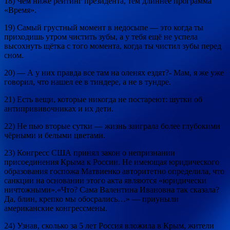
18) Чем ниже рейтинг президента, тем длиннее программа
«Время».
19) Самый грустный момент в недосыпе — это когда ты
приходишь утром чистить зубы, а у тебя ещё не успела
высохнуть щётка с того момента, когда ты чистил зубы перед
сном.
20) — А у них правда все там на оленях ездят?- Мам, я же уже
говорил, что нашел ее в тиндере, а не в тундре.
21) Есть вещи, которые никогда не постареют: шутки об
антипрививочниках и их дети.
22) Не пью вторые сутки — жизнь заиграла более глубокими
чёрными и белыми цветами.
23) Конгресс США принял закон о непризнании
присоединения Крыма к России. Не имеющая юридического
образования госпожа Матвиенко авторитетно определила, что
санкции на основании этого акта являются «юридически
ничтожными».«Что? Сама Валентина Ивановна так сказала?
Да, блин, крепко мы обосрались…» — приуныли
американские конгрессмены.
24) Узнав, сколько за 5 лет Россия вложила в Крым, жители