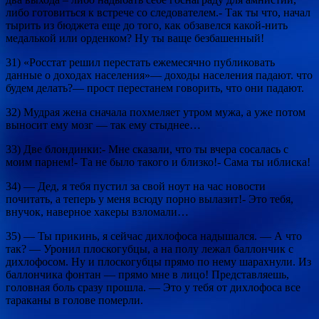
либо готовиться к встрече со следователем.- Так ты что, начал
тырить из бюджета еще до того, как обзавелся какой-нить
медалькой или орденком? Ну ты ваще безбашенный!
31) «Росстат решил перестать ежемесячно публиковать
данные о доходах населения»— доходы населения падают. что
будем делать?— прост перестанем говорить, что они падают.
32) Мудрая жена сначала похмеляет утром мужа, а уже потом
выносит ему мозг — так ему стыднее…
33) Две блондинки:- Мне сказали, что ты вчера сосалась с
моим парнем!- Та не было такого и близко!- Сама ты иблиска!
34) — Дед, я тебя пустил за свой ноут на час новости
почитать, а теперь у меня всюду порно вылазит!- Это тебя,
внучок, наверное хакеры взломали…
35) — Ты прикинь, я сейчас дихлофоса надышался. — А что
так? — Уронил плоскогубцы, а на полу лежал баллончик с
дихлофосом. Ну и плоскогубцы прямо по нему шарахнули. Из
баллончика фонтан — прямо мне в лицо! Представляешь,
головная боль сразу прошла. — Это у тебя от дихлофоса все
тараканы в голове померли.