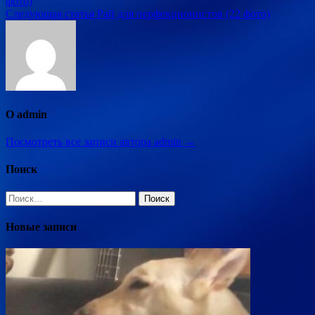
фото)
по
Следующая статья
Рай для перфекционистов (22 фото)
записям
О admin
Посмотреть все записи автора admin →
Поиск
Найти:
Новые записи