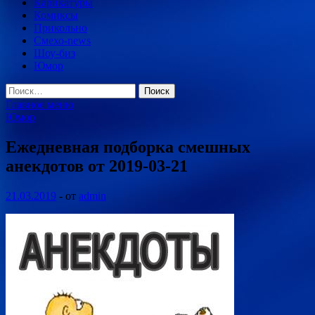
Карикатуры
Комиксы
Прикольно
Смехо-news
Шоу-биз
Юмор
Найти:
Главное меню
Юмор
Ежедневная подборка смешных
анекдотов от 2019-03-21
21.03.2019
-
от
admin