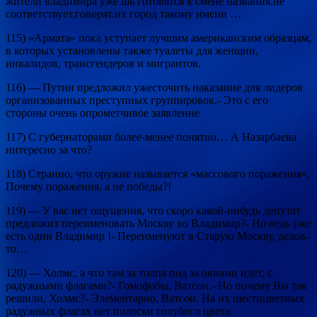
жители владимира уже шь готовятся к смене названия.не
соответствует,говорят,их город такому имени …
115) «Армата» пока уступает лучшим американским образцам,
в которых установлены также туалеты для женщин,
инвалидов, трансгендеров и мигрантов.
116) — Путин предложил ужесточить наказание для лидеров
организованных преступных группировок.- Это с его
стороны очень опрометчивое заявление
117) С губернаторами более-менее понятно… А Назарбаева
интересно за что?
118) Странно, что оружие называется «массового поражения».
Почему поражения, а не победы?!
119) — У вас нет ощущения, что скоро какой-нибудь депутат
предложит переименовать Москву во Владимир?- Но ведь уже
есть один Владимир !- Переименуют в Старую Москву, делов-
то…
120) — Холмс, а что там за толпа под за окнами идёт, с
радужными флагами?- Гомофобы, Ватсон.- Но почему Вы так
решили, Холмс?- Элементарно, Ватсон. На их шестицветных
радужных флагах нет полоски голубого цвета.