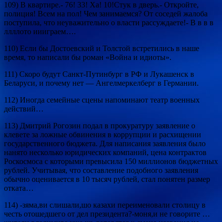
109) В квартире.- 76! 33! Ха! 10!Стук в дверь.- Откройте,
полиция! Всем на пол! Чем занимаемся? От соседей жалоба
поступила, что неуважительно о власти рассуждаете!- В в в в
ллллото иииграем….
110) Если бы Достоевский и Толстой встретились в наше
время, то написали бы роман «Война и идиоты».
111) Скоро будут Санкт-Путинбург в РФ и Лукашенск в
Беларуси, и почему нет — Ангелмеркелберг в Германии.
112) Иногда семейные сцены напоминают театр военных
действий…
113) Дмитрий Рогозин подал в прокуратуру заявление о
клевете за ложные обвинения в коррупции и расхищении
государственного бюджета. Для написания заявления было
нанято несколько юридических компаний, цена контрактов
Роскосмоса с которыми превысила 150 миллионов бюджетных
рублей. Учитывая, что составление подобного заявления
обычно оценивается в 10 тысяч рублей, стал понятен размер
отката…
114) -зяма,ви слишали,шо казахи переименовали столицу в
честь отошедшего от дел президента?-моня,и не говорите …