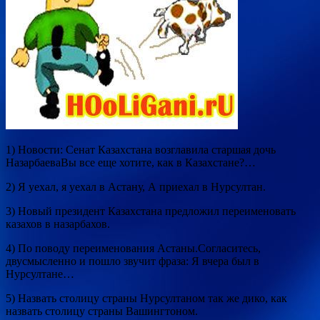
1) Новости: Сенат Казахстана возглавила старшая дочь
НазарбаеваВы все еще хотите, как в Казахстане?…
2) Я уехал, я уехал в Астану, А приехал в Нурсултан.
3) Новый президент Казахстана предложил переименовать
казахов в назарбахов.
4) По поводу
переименования Астаны.Согласитесь,
двусмысленно и пошло звучит фраза: Я вчера был в
Нурсултане…
5) Назвать столицу страны Нурсултаном так же дико, как
назвать столицу страны Вашингтоном.