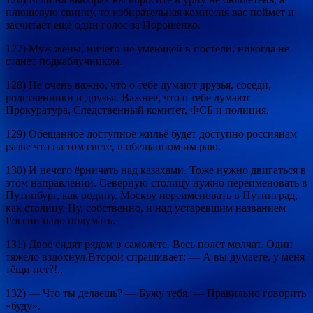
плюшевую свинку, то избирательная комиссия вас поймет и
засчитает ещё один голос за Порошенко.
127) Муж жены, ничего не умеющей в постели, никогда не
станет подкаблучником.
128) Не очень важно, что о тебе думают друзья, соседи,
родственники и друзья. Важнее, что о тебе думают
Прокуратура, Следственный комитет, ФСБ и полиция.
129) Обещанное доступное жильё будет доступно россиянам
разве что на том свете, в обещанном им раю.
130) И нечего ёрничать над казахами. Тоже нужно двигаться в
этом направлении. Северную столицу нужно переименовать в
Путинбург, как родину. Москву переименовать в Путинград,
как столицу. Ну, собственно, и над устаревшим названием
России надо подумать.
131) Двое сидят рядом в самолёте. Весь полёт молчат. Один
тяжело вздохнул.Второй спрашивает: — А вы думаете, у меня
тёщи нет?!..
132) — Что ты делаешь? — Бужу тебя. — Правильно говорить
«буду».