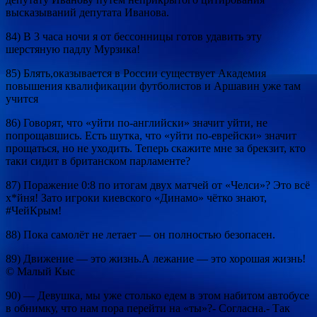
высказываний депутата Иванова.
84) В 3 часа ночи я от бессонницы готов удавить эту
шерстяную падлу Мурзика!
85) Блять,оказывается в России существует Академия
повышения квалификации футболистов и Аршавин уже там
учится
86) Говорят, что «уйти по-английски» значит уйти, не
попрощавшись. Есть шутка, что «уйти по-еврейски» значит
прощаться, но не уходить. Теперь скажите мне за брекзит, кто
таки сидит в британском парламенте?
87) Поражение 0:8 по итогам двух матчей от «Челси»? Это всё
х*йня! Зато игроки киевского «Динамо» чётко знают,
#ЧейКрым!
88) Пока самолёт не летает — он полностью безопасен.
89) Движение — это жизнь.А лежание — это хорошая жизнь!
© Малый Кыс
90) — Девушка, мы уже столько едем в этом набитом автобусе
в обнимку, что нам пора перейти на «ты»?- Согласна.- Так