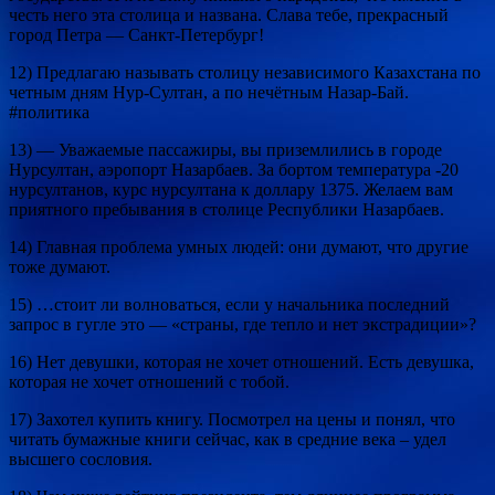
честь него эта столица и названа. Слава тебе, прекрасный
город Петра — Санкт-Петербург!
12) Предлагаю называть столицу независимого Казахстана по
четным дням Нур-Султан, а по нечётным Назар-Бай.
#политика
13) — Уважаемые пассажиры, вы приземлились в городе
Нурсултан, аэропорт Назарбаев. За бортом температура -20
нурсултанов, курс нурсултана к доллару 1375. Желаем вам
приятного пребывания в столице Республики Назарбаев.
14) Главная проблема умных людей: они думают, что другие
тоже думают.
15) …стоит ли волноваться, если у начальника последний
запрос в гугле это — «страны, где тепло и нет экстрадиции»?
16) Нет девушки, которая не хочет отношений. Есть девушка,
которая не хочет отношений с тобой.
17) Захотел купить книгу. Посмотрел на цены и понял, что
читать бумажные книги сейчас, как в средние века – удел
высшего сословия.