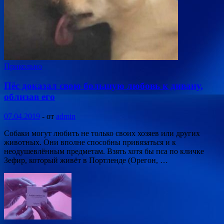
Прикольно
Пёс доказал свою большую любовь к дивану,
облизав его
07.04.2019
-
от
admin
Собаки могут любить не только своих хозяев или других
животных. Они вполне способны привязаться и к
неодушевлённым предметам. Взять хотя бы пса по кличке
Зефир, который живёт в Портленде (Орегон, …