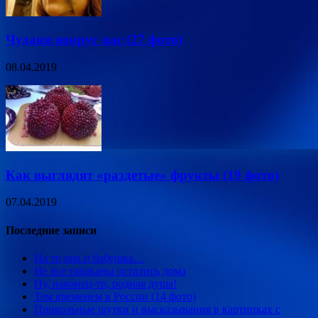
Чудаки вокруг нас (27 фото)
08.04.2019
Как выглядят «раздетые» фрукты (19 фото)
07.04.2019
Последние записи
На то она и бабушка…
Не все тараканы остались дома
Ну, наконец-то, родная душа!
Тем временем в России (14 фото)
Прикольные шутки и высказывания в картинках с