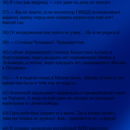
36) Я стал как андроид — сил даже на день не хватает.
37) — Вы не знаете, если инспектор ГИБДД останавливает
машину, шапку перед ним снимать нужно или ещё нет?
#авто# гаи
38) От воздержания еще никто не умер… Но и не родился!
39) — Столица Чувашии?- Чувашингтон.
40) Сейчас переименуют столицу Казахстана Астану в
Нурсултанию, через двадцать лет переименуют Минск в
Лукоморье, а потом, через тридцать лет, переименуют Москву
в Путаново.
41) — А я неделю назад в Москве была.- Врешь, я тоже в это
время там была и тебя там не видела.
42) Зеленский продолжает лидировать в предвыборной гонке
на Украине. А ведь он ещё даже не обещал легализацию
марихуаны в случае победы.
43) Гроссмейстера укоряет его жена:- Ты в жизни ничего
тяжелее пешки не держал!- Как,- удивляется он,- а ферзя?
44) В порядке конверсии российский ВПК выпустил