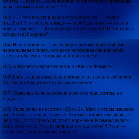
хочется.- Спасибо. Вы полностью соответствуете критериям
нашего командного духа!* * *
103) «…- Что входит в набор автомобилиста? — Бедро
индейки! А в губную помаду — спрей для носа! — А-а-а в
новую сумочку? — Килллллограмм пельменей!»И это банк, с
которым всё хорошо?
104) Наш президент — всенародно либимый россиянами
национальный лидер, которому необходим специальный
закон, чтобы его не пидорасили в интернете.
105) А Кокчетав переименовать в «Касым-Жомарт»!
106) Блин, теперь когда наш президент на пенсию соберется
Москву во Владимир что-ли переименуют?
107) Сначала я была влюблена в него по уши, потом, по
макушку.
108) Ушла дочка на кастинг «Дома-2». Мать с отцом извелись
все. Звонят — она не отвечает. Тут мать пишет смс: дочка, ты
чего так долго?Приходит ответ: нормально!всемнадождать!
Мать отцу: — Бл@ть, я говорила там одна ебл@!Отец: —
Дура! Ты где пробелы расставила?!