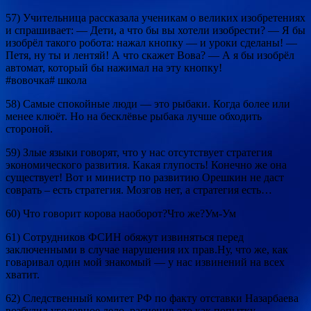
57) Учительница рассказала ученикам о великих изобретениях
и спрашивает: — Дети, а что бы вы хотели изобрести? — Я бы
изобрёл такого робота: нажал кнопку — и уроки сделаны! —
Петя, ну ты и лентяй! А что скажет Вова? — А я бы изобрёл
автомат, который бы нажимал на эту кнопку!
#вовочка# школа
58) Самые спокойные люди — это рыбаки. Когда более или
менее клюёт. Но на бесклёвье рыбака лучше обходить
стороной.
59) Злые языки говорят, что у нас отсутствует стратегия
экономического развития. Какая глупость! Конечно же она
существует! Вот и министр по развитию Орешкин не даст
соврать – есть стратегия. Мозгов нет, а стратегия есть…
60) Что говорит корова наоборот?Что же?Ум-Ум
61) Сотрудников ФСИН обяжут извиняться перед
заключенными в случае нарушения их прав.Ну, что же, как
говаривал один мой знакомый — у нас извинений на всех
хватит.
62) Следственный комитет РФ по факту отставки Назарбаева
возбудил уголовное дело, расценив это как попытку