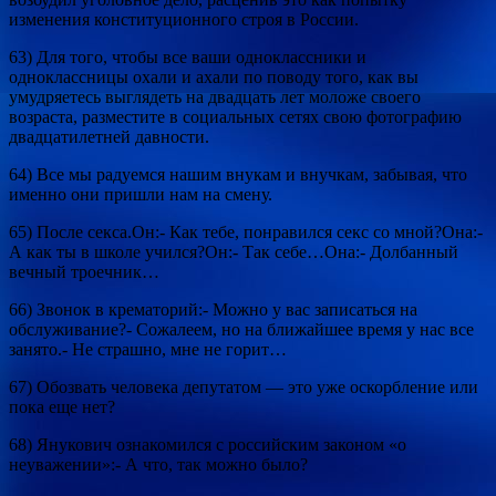
изменения конституционного строя в России.
63) Для того, чтобы все ваши одноклассники и
одноклассницы охали и ахали по поводу того, как вы
умудряетесь выглядеть на двадцать лет моложе своего
возраста, разместите в социальных сетях свою фотографию
двадцатилетней давности.
64) Все мы радуемся нашим внукам и внучкам, забывая, что
именно они пришли нам на смену.
65) После секса.Он:- Как тебе, понравился секс со мной?Она:-
А как ты в школе учился?Он:- Так себе…Она:- Долбанный
вечный троечник…
66) Звонок в крематорий:- Можно у вас записаться на
обслуживание?- Сожалеем, но на ближайшее время у нас все
занято.- Не страшно, мне не горит…
67) Обозвать человека депутатом — это уже оскорбление или
пока еще нет?
68) Янукович ознакомился с российским законом «о
неуважении»:- А что, так можно было?