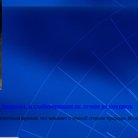
 природы, и слабонервным их лучше не смотреть
естным щенкам, что забывает о тёмной стороне природы. Но она