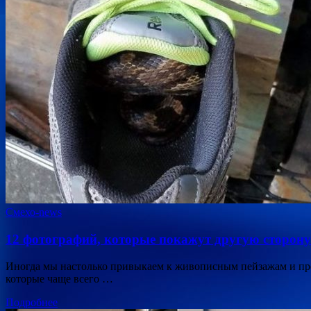
Смехо-news
12 фотографий, которые покажут другую сторону
Иногда мы настолько привыкаем к живописным пейзажам и прел
которые чаще всего …
Подробнее