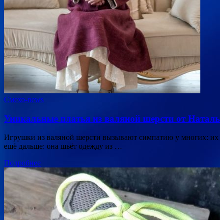
Смехо-news
Уникальные платья из валяной шерсти от Наталь
Игрушки из валяной шерсти вызывают симпатию у многих: их 
ещё дальше: она шьёт одежду из …
Подробнее