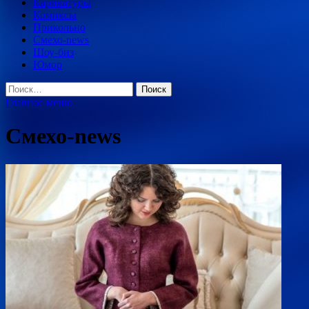
Карикатуры
Комиксы
Прикольно
Смехо-news
Шоу-биз
Юмор
Найти:
Главное меню
Смехо-news