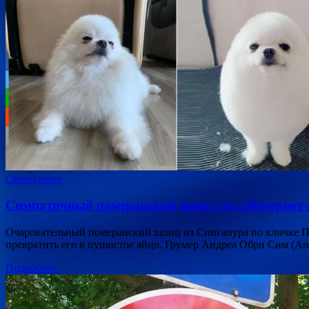
Смехо-news
Симпатичный померанский шпиц стал Интернет-ме
Очаровательный померанский шпиц из Сингапура по кличке Пом
превратить его в пушистое яйцо. Грумер Андреа Обри Сим (A
Подробнее