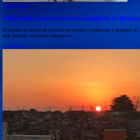
Смехо-news
Уникальные платья из вяленой шерсти от Наталь
Игрушки из вяленой шерсти вызывают симпатию у многих: их 
ещё дальше: она шьёт одежду из …
Подробнее