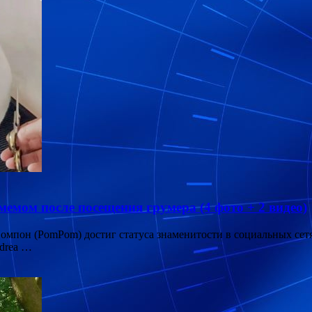
мом после посещения грумера (4 фото + 2 видео)
пон (PomPom) достиг статуса знаменитости в социальных сетях
ndrea …