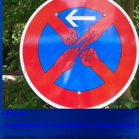
Смехо-news
Художественный «вандализм» Клет Абрахам (20 ф
Дорожные знаки — это, наверное, последнее, что придёт на ум