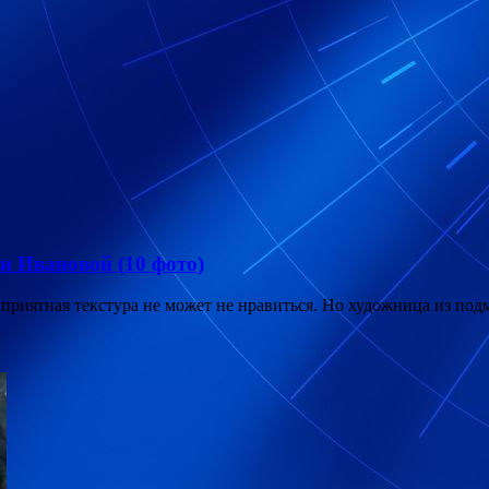
и Ивановой (10 фото)
приятная текстура не может не нравиться. Но художница из по