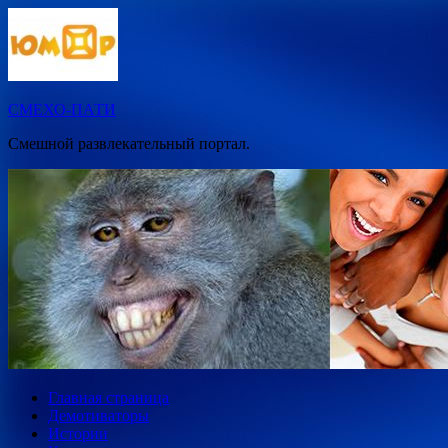
Перейти
к
содержимому
СМЕХО-ПАТИ
Смешной развлекательный портал.
Главная страница
Демотиваторы
Истории