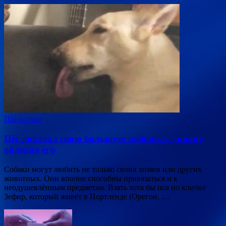
Прикольно
Пёс доказал свою большую любовь к дивану,
облизав его
Собаки могут любить не только своих хозяев или других
животных. Они вполне способны привязаться и к
неодушевлённым предметам. Взять хотя бы пса по кличке
Зефир, который живёт в Портленде (Орегон, …