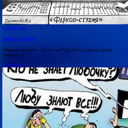
Карикатуры
Запись дубля
«Фаркоп-студия» – Да не «за п*зду бл*», а запись дубля.
zasmeshi.ru
Подробнее