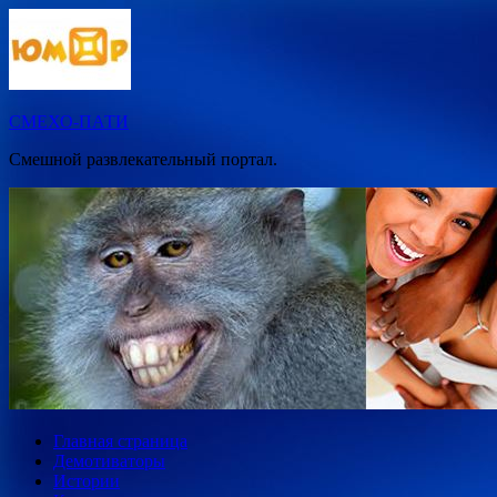
Перейти
к
содержимому
СМЕХО-ПАТИ
Смешной развлекательный портал.
Главная страница
Демотиваторы
Истории