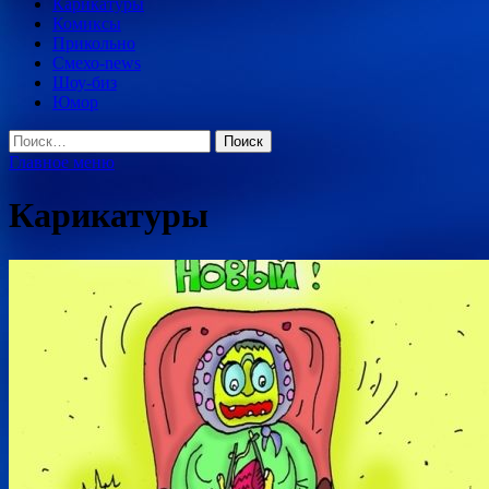
Карикатуры
Комиксы
Прикольно
Смехо-news
Шоу-биз
Юмор
Найти:
Главное меню
Карикатуры