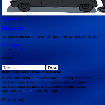
Карикатуры
Комменты
Ты только посмотри – ион трёт наши комменты! zasmeshi.ru
Подробнее
Пагинация
1
2
…
7
Далее
записей
Поиск
Найти:
Новостройки Ижевск ипотека от застройщика
Ижевск квартиры в новостройках в ипотеку от ГК РЕНТЕК –
это возможность приобрести жилье с минимальным
первоначальным взносом. Подробнее об ипотечных
программах
на сайте
домрентек.рф.
Новые записи