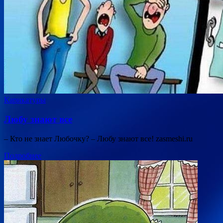
Карикатуры
Любу знают все
– Кто не знает Любочку? – Любу знают все! zasmeshi.ru
Подробнее