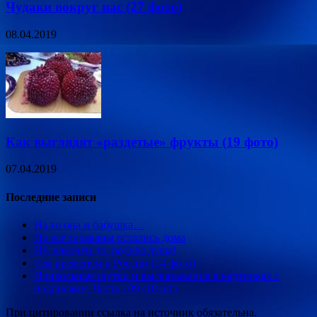
Чудаки вокруг нас (27 фото)
08.04.2019
Как выглядят «раздетые» фрукты (19 фото)
07.04.2019
Последние записи
На то она и бабушка…
Не все тараканы остались дома
Ну, наконец-то, родная душа!
Тем временем в России (14 фото)
Прикольные шутки и высказывания в картинках с
надписями. Часть 109 (18 шт)
При цитировании ссылка на источник обязательна.