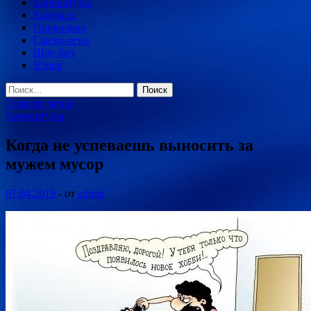
Карикатуры
Комиксы
Прикольно
Смехо-news
Шоу-биз
Юмор
Найти:
Главное меню
Карикатуры
Когда не успеваешь выносить за
мужем мусор
07.04.2019
-
от
admin