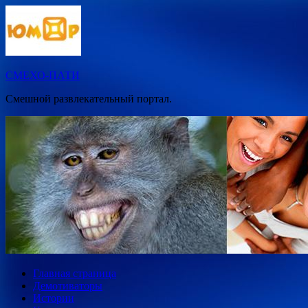
Перейти
к
содержимому
СМЕХО-ПАТИ
Смешной развлекательный портал.
Главная страница
Демотиваторы
Истории