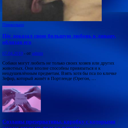
Прикольно
Пёс доказал свою большую любовь к дивану,
облизав его
07.04.2019
-
от
admin
Собаки могут любить не только своих хозяев или других
животных. Они вполне способны привязаться и к
неодушевлённым предметам. Взять хотя бы пса по кличке
Зефир, который живёт в Портленде (Орегон, …
Созданы презервативы, коробку с которыми
можно открыть только вдвоём