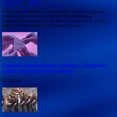
07.04.2019
-
от
admin
Собаки могут любить не только своих хозяев или других
животных. Они вполне способны привязаться и к
неодушевлённым предметам. Взять хотя бы пса по кличке
Зефир, который живёт в Портленде (Орегон, …
Созданы презервативы, коробку с которыми
можно открыть только вдвоём
07.04.2019