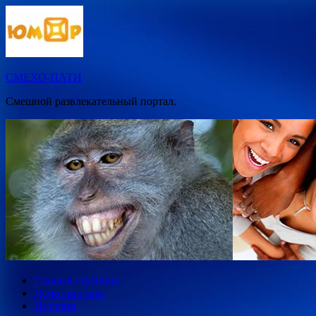
Перейти
к
содержимому
СМЕХО-ПАТИ
Смешной развлекательный портал.
Главная страница
Демотиваторы
Истории