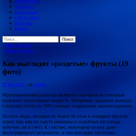
Карикатуры
Комиксы
Прикольно
Смехо-news
Шоу-биз
Юмор
Найти:
Главное меню
Демотиваторы
Как выглядят «раздетые» фрукты (19
фото)
07.04.2019
-
от
admin
Фруктовая кожица иногда является отличным источником
полезных питательных веществ. Например, удаление кожицы
с персика почти на 50% снижает содержание антиоксидантов.
Но есть люди, которые не знают об этом и очищают фрукты
перед тем, как их съесть (ананасы и подобные им
плоды,
конечно, не в счёт). К счастью, некоторые из них даже
фотографируют результаты, и они выглядят настолько