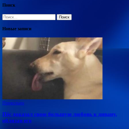
Поиск
Найти:
Новые записи
Прикольно
Пёс доказал свою большую любовь к дивану,
облизав его