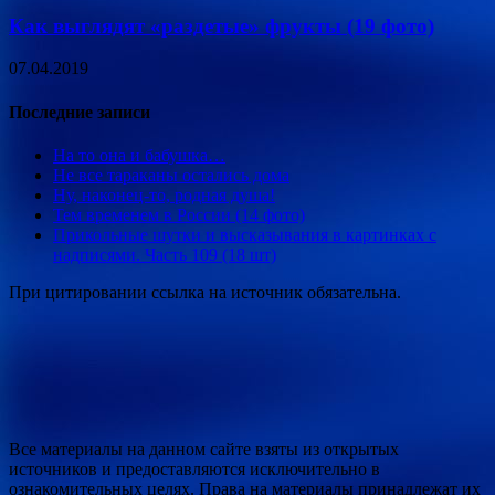
Как выглядят «раздетые» фрукты (19 фото)
07.04.2019
Последние записи
На то она и бабушка…
Не все тараканы остались дома
Ну, наконец-то, родная душа!
Тем временем в России (14 фото)
Прикольные шутки и высказывания в картинках с
надписями. Часть 109 (18 шт)
При цитировании ссылка на источник обязательна.
Все материалы на данном сайте взяты из открытых
источников и предоставляются исключительно в
ознакомительных целях. Права на материалы принадлежат их