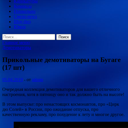
Карикатуры
Комиксы
Прикольно
Смехо-news
Шоу-биз
Юмор
Найти:
Главное меню
Демотиваторы
Прикольные демотиваторы на Бугаге
(17 шт)
05.04.2019
-
от
admin
Очередная коллекция демотиваторов для вашего отличного
настроения, хотя в пятницу оно и так должно быть на высоте!
В этом выпуске: про ненастоящих космонавтов, про «Цирк
дю Солей» в России, про ожидание отпуска, про
качественную рекламу, про похудение к лету и многое
другое.