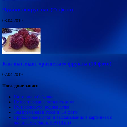
Чудаки вокруг нас (27 фото)
08.04.2019
Как выглядят «раздетые» фрукты (19 фото)
07.04.2019
Последние записи
На то она и бабушка…
Не все тараканы остались дома
Ну, наконец-то, родная душа!
Тем временем в России (14 фото)
Прикольные шутки и высказывания в картинках с
надписями. Часть 109 (18 шт)