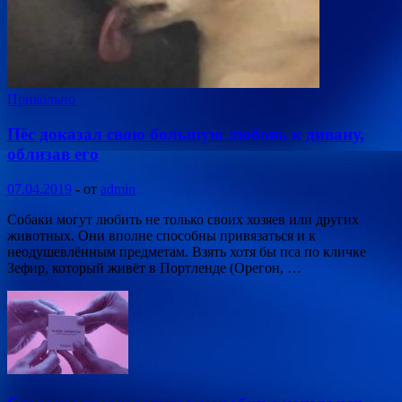
Прикольно
Пёс доказал свою большую любовь к дивану,
облизав его
07.04.2019
-
от
admin
Собаки могут любить не только своих хозяев или других
животных. Они вполне способны привязаться и к
неодушевлённым предметам. Взять хотя бы пса по кличке
Зефир, который живёт в Портленде (Орегон, …