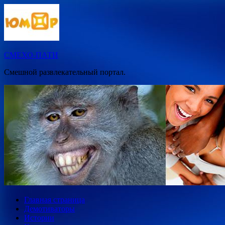
Перейти
к
содержимому
СМЕХО-ПАТИ
Смешной развлекательный портал.
Главная страница
Демотиваторы
Истории