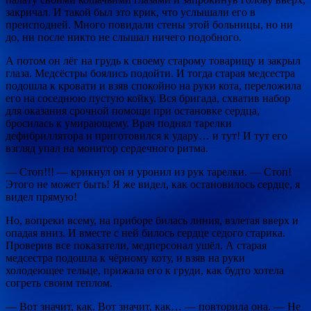
закричал. И такой был это крик, что услышали его в
преисподней. Много повидали стены этой больницы, но ни
до, ни после никто не слышал ничего подобного.
А потом он лёг на грудь к своему старому товарищу и закрыл
глаза. Медсёстры боялись подойти. И тогда старая медсестра
подошла к кровати и взяв спокойно на руки кота, переложила
его на соседнюю пустую койку. Вся бригада, схватив набор
для оказания срочной помощи при остановке сердца,
бросилась к умирающему. Врач поднял тарелки
дефибриллятора и приготовился к удару… и тут! И тут его
взгляд упал на монитор сердечного ритма.
— Стоп!!! — крикнул он и уронил из рук тарелки. — Стоп!
Этого не может быть! Я же видел, как остановилось сердце, я
видел прямую!
Но, вопреки всему, на приборе билась линия, взлетая вверх и
опадая вниз. И вместе с ней билось сердце седого старика.
Проверив все показатели, медперсонал ушёл. А старая
медсестра подошла к чёрному коту, и взяв на руки
холодеющее тельце, прижала его к груди, как будто хотела
согреть своим теплом.
— Вот значит, как. Вот значит, как… — повторила она. — Не