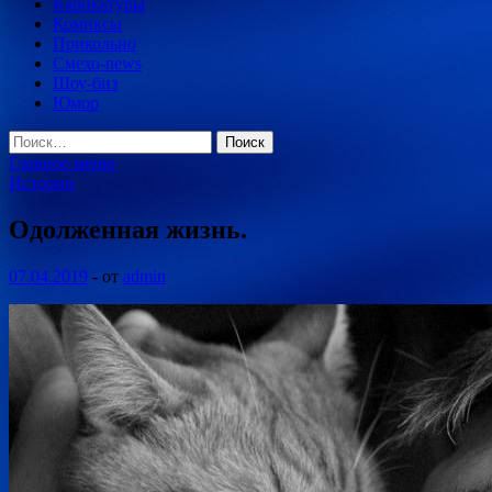
Карикатуры
Комиксы
Прикольно
Смехо-news
Шоу-биз
Юмор
Найти:
Главное меню
Истории
Одолженная жизнь.
07.04.2019
-
от
admin