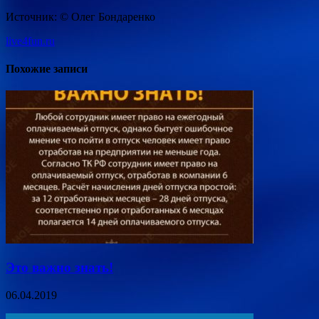
Источник: © Олег Бондаренко
live4fun.ru
Похожие записи
Это важно знать!
06.04.2019