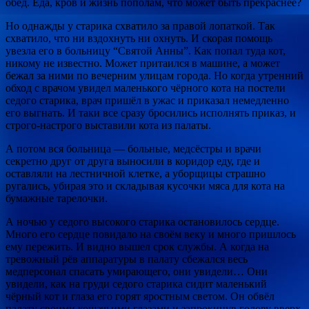
обед. Еда, кров и жизнь пополам, что может быть прекраснее?
Но однажды у старика схватило за правой лопаткой. Так
схватило, что ни вздохнуть ни охнуть. И скорая помощь
увезла его в больницу “Святой Анны”. Как попал туда кот,
никому не известно. Может притаился в машине, а может
бежал за ними по вечерним улицам города. Но когда утренний
обход с врачом увидел маленького чёрного кота на постели
седого старика, врач пришёл в ужас и приказал немедленно
его выгнать. И таки все сразу бросились исполнять приказ, и
строго-настрого выставили кота из палаты.
А потом вся больница — больные, медсёстры и врачи
секретно друг от друга выносили в коридор еду, где и
оставляли на лестничной клетке, а уборщицы страшно
ругались, убирая это и складывая кусочки мяса для кота на
бумажные тарелочки.
А ночью у седого высокого старика остановилось сердце.
Много его сердце повидало на своём веку и много пришлось
ему пережить. И видно вышел срок службы. А когда на
тревожный рёв аппаратуры в палату сбежался весь
медперсонал спасать умирающего, они увидели… Они
увидели, как на груди седого старика сидит маленький
чёрный кот и глаза его горят яростным светом. Он обвёл
палату своими кошачьими глазами и запрокинув голову вверх,