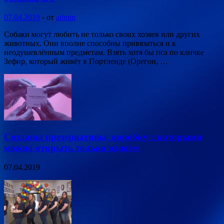
07.04.2019
-
от
admin
Собаки могут любить не только своих хозяев или других
животных. Они вполне способны привязаться и к
неодушевлённым предметам. Взять хотя бы пса по кличке
Зефир, который живёт в Портленде (Орегон, …
Созданы презервативы, коробку с которыми
можно открыть только вдвоём
07.04.2019