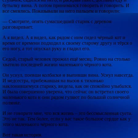
бутылку вина. А потом принимался говорить и говорить. И
все смеялись. Показывали на него пальцем и говорили:
— Смотрите, опять сумасшедший старик с деревом
разговаривает.
А я видел. А я видел, как рядом с ним сидел чёрный кот и
время от времени подходил к своему старому другу и тёрся о
его ногу, а тот опускал руку и гладил его.
Седой, старый человек прожил ещё месяц. Ровно на столько
хватило последней жизни маленького чёрного кота.
Он уснул, поевши колбаски и выпивши вина. Уснул навсегда.
И медсестра, прибежавшая на вызов к тихонько
наклонившемуся старику, видела, как он спокойно улыбался.
И была совершенно уверена, что сейчас он встретил своего
маленького кота и они рядом гуляют по большой солнечной
полянке.
И не говорите мне, что вся жизнь – это бессмысленная суета.
Это не так. Тем более, если у вас такое большое сердце как у
этого маленького чёрного кота.
Вот такая история.