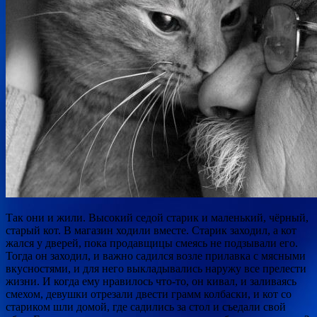
Так они и жили. Высокий седой старик и маленький, чёрный,
старый кот. В магазин ходили вместе. Старик заходил, а кот
жался у дверей, пока продавщицы смеясь не подзывали его.
Тогда он заходил, и важно садился возле прилавка с мясными
вкусностями, и для него выкладывались
наружу все прелести
жизни. И когда ему нравилось что-то, он кивал, и заливаясь
смехом, девушки отрезали двести грамм колбаски, и кот со
стариком шли домой, где садились за стол и съедали свой