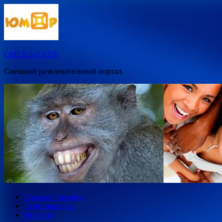
Перейти
к
содержимому
СМЕХО-ПАТИ
Смешной развлекательный портал.
Главная страница
Демотиваторы
Истории