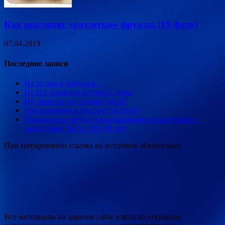
Как выглядят «раздетые» фрукты (19 фото)
07.04.2019
Последние записи
На то она и бабушка…
Не все тараканы остались дома
Ну, наконец-то, родная душа!
Тем временем в России (14 фото)
Прикольные шутки и высказывания в картинках с
надписями. Часть 109 (18 шт)
При цитировании ссылка на источник обязательна.
Все материалы на данном сайте взяты из открытых