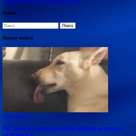
Посмотреть все записи автора admin →
Поиск
Найти:
Новые записи
Прикольно
Пёс доказал свою большую любовь к дивану,
облизав его