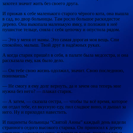
захотел значит жить без своего друга.
И прижав к себе маленького старого чёрного кота, она вышла
в сад, во двор больницы. Там росло большое раскидистое
дерево. Она выкопала маленькую ямку, и положив в неё
пушистое тельце, сняла с себя цепочку и опустила рядом.
— Это у меня от мамы. Это самая дорогая моя вещь. Спи
спокойно, малыш. Твой друг в надёжных руках.
А когда старик пришёл в себя, в палате была медсестра, и она
рассказала ему, как было дело.
— Он тебе свою жизнь одолжил, значит. Свою последнюю,
понимаешь?
— Не смогу я ему долг вернуть, да и зачем она теперь мне
нужна без него? — плакал старик.
— А затем, — сказала сестра, — чтобы ты всё время, которое
он отдал тебе, ел вкусную еду, пил сладкое вино, и дышал за
него. Ну и приходил навестить.
И пациенты больницы “Святой Анны” каждый день видели
странного седого высокого старика. Он приносил к дереву
стульчик, садился на него, и раскрыв пакет, доставал еду и