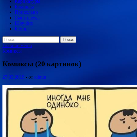
Карикатуры
Комиксы
Прикольно
Смехо-news
Шоу-биз
Юмор
Найти:
Главное меню
Комиксы
Комиксы (20 картинок)
27.03.2019
-
от
admin