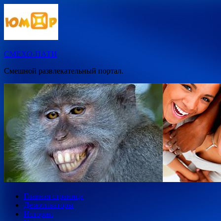
Перейти
к
содержимому
СМЕХО-ПАТИ
Смешной развлекательный портал.
Главная страница
Демотиваторы
Истории