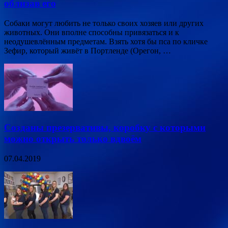
облизав его
Собаки могут любить не только своих хозяев или других
животных. Они вполне способны привязаться и к
неодушевлённым предметам. Взять хотя бы пса по кличке
Зефир, который живёт в Портленде (Орегон, …
Созданы презервативы, коробку с которыми
можно открыть только вдвоём
07.04.2019