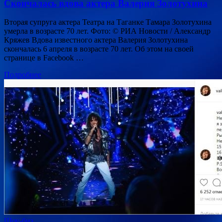
Скончалась вдова актера Валерия Золотухина
Вторая супруга актера Театра на Таганке Тамара Золотухина
умерла в возрасте 70 лет. Фото: © РИА Новости / Александр
Кряжев Вдова известного актера Валерия Золотухина
скончалась 6 апреля в возрасте 70 лет. Об этом на своей
странице в Facebook …
Подробнее
Шоу-биз