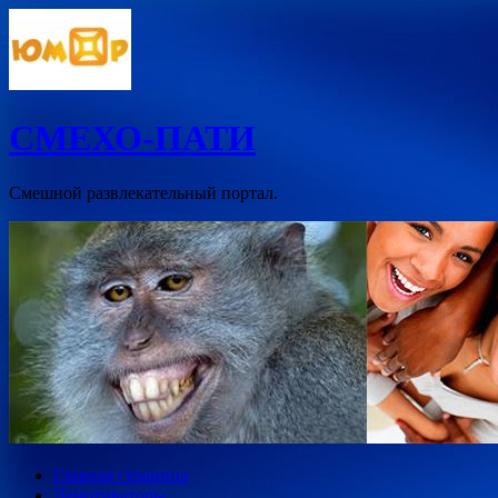
Перейти
к
содержимому
СМЕХО-ПАТИ
Смешной развлекательный портал.
Главная страница
Демотиваторы