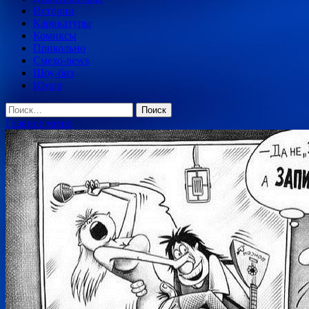
Истории
Карикатуры
Комиксы
Прикольно
Смехо-news
Шоу-биз
Юмор
Найти:
Главное меню