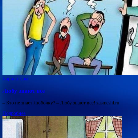
Карикатуры
Любу знают все
– Кто не знает Любочку? – Любу знают все! zasmeshi.ru
Подробнее