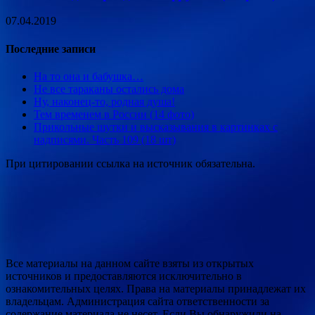
07.04.2019
Последние записи
На то она и бабушка…
Не все тараканы остались дома
Ну, наконец-то, родная душа!
Тем временем в России (14 фото)
Прикольные шутки и высказывания в картинках с
надписями. Часть 109 (18 шт)
При цитировании ссылка на источник обязательна.
Все материалы на данном сайте взяты из открытых
источников и предоставляются исключительно в
ознакомительных целях. Права на материалы принадлежат их
владельцам. Администрация сайта ответственности за
содержание материала не несет. Если Вы обнаружили на