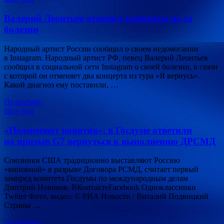
Валерий Леонтьев отменил концерты из-за
болезни
Народный артист России сообщил о своем недомогании
в Instagram. Народный артист РФ, певец Валерий Леонтьев
сообщил в социальной сети Instagram о своей болезни, в связи
с которой он отменяет два концерта из тура «Я вернусь».
Какой диагноз ему поставили, …
Подробнее
Шоу-биз
«Подменяют понятия»: в Госдуме ответили
на призыв G7 вернуться к выполнению ДРСМД
Союзники США традиционно выставляют Россию
«виновной» в разрыве Договора РСМД, считает первый
зампред комитета Госдумы по международным делам
Дмитрий Новиков. ВКонтактеFacebook Одноклассники
Twitter Фото, видео: © РИА Новости / Виталий Подвицкий
Страны …
Подробнее