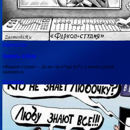
Карикатуры
Запись дубля
«Фаркоп-студия» – Да не «за п*зду бл*», а запись дубля.
zasmeshi.ru
Подробнее