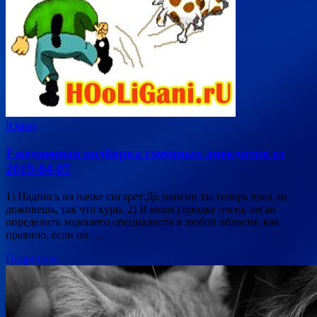
Юмор
Ежедневная подборка смешных анекдотов от
2019-04-07
1) Надпись на пачке сигарет:До пенсии ты теперь вряд ли
доживешь, так что кури. 2) В моем городке очень легко
определить хорошего специалиста в любой области: как
правило, если он …
Подробнее