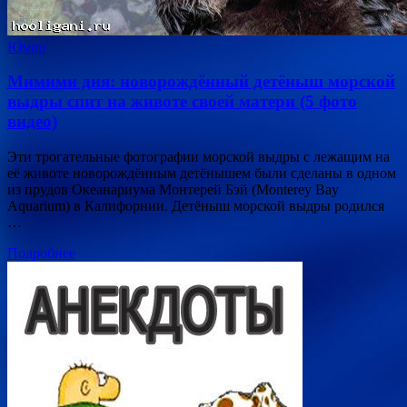
Юмор
Мимими дня: новорождённый детёныш морской
выдры спит на животе своей матери (5 фото
видео)
Эти трогательные фотографии морской выдры с лежащим на
её животе новорождённым детёнышем были сделаны в одном
из прудов Океанариума Монтерей Бэй (Monterey Bay
Aquarium) в Калифорнии. Детёныш морской выдры родился
…
Подробнее