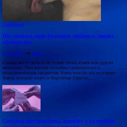
Прикольно
Пёс доказал свою большую любовь к дивану,
облизав его
07.04.2019
-
от
admin
Собаки могут любить не только своих хозяев или других
животных. Они вполне способны привязаться и к
неодушевлённым предметам. Взять хотя бы пса по кличке
Зефир, который живёт в Портленде (Орегон, …
Созданы презервативы, коробку с которыми
можно открыть только вдвоём