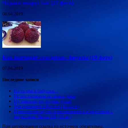
Чудаки вокруг нас (27 фото)
08.04.2019
Как выглядят «раздетые» фрукты (19 фото)
07.04.2019
Последние записи
На то она и бабушка…
Не все тараканы остались дома
Ну, наконец-то, родная душа!
Тем временем в России (14 фото)
Прикольные шутки и высказывания в картинках с
надписями. Часть 109 (18 шт)
При цитировании ссылка на источник обязательна.