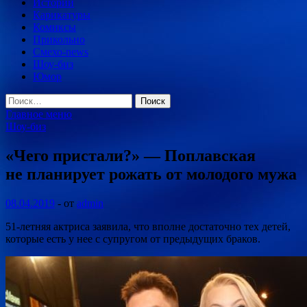
Истории
Карикатуры
Комиксы
Прикольно
Смехо-news
Шоу-биз
Юмор
Найти:
Главное меню
Шоу-биз
«Чего пристали?» — Поплавская
не планирует рожать от молодого мужа
08.04.2019
-
от
admin
51-летняя актриса заявила, что вполне достаточно тех детей,
которые есть у нее с супругом от предыдущих браков.