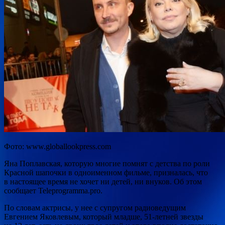
Фото: www.globallookpress.com
Яна Поплавская, которую многие помнят с детства по роли
Красной шапочки в одноименном фильме, призналась, что
в настоящее время не хочет ни детей, ни внуков. Об этом
сообщает Teleprogramma.pro.
По словам актрисы, у нее с супругом радиоведущим
Евгением Яковлевым, который младше, 51-летней звезды