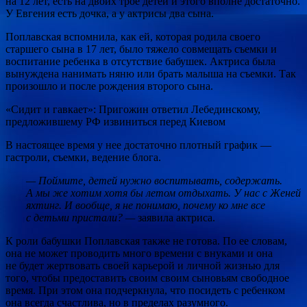
на 12 лет, есть на двоих трое детей и этого вполне достаточно.
У Евгения есть дочка, а у актрисы два сына.
Поплавская вспомнила, как ей, которая родила своего
старшего сына в 17 лет, было тяжело совмещать съемки и
воспитание ребенка в отсутствие бабушек. Актриса была
вынуждена нанимать няню или брать малыша на съемки. Так
произошло и после рождения второго сына.
«Сидит и гавкает»: Пригожин ответил Лебединскому,
предложившему РФ извиниться перед Киевом
В настоящее время у нее достаточно плотный график —
гастроли, съемки, ведение блога.
— Поймите, детей нужно воспитывать, содержать.
А мы же хотим хотя бы летом отдыхать. У нас с Женей
яхтинг. И вообще, я не понимаю, почему ко мне все
с детьми пристали? —
заявила актриса.
К роли бабушки Поплавская также не готова. По ее словам,
она не может проводить много времени с внуками и она
не будет жертвовать своей карьерой и личной жизнью для
того, чтобы предоставить своим своим сыновьям свободное
время. При этом она подчеркнула, что посидеть с ребенком
она всегда счастлива, но в пределах разумного.