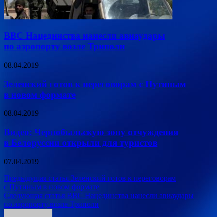
ВВС Нацединства нанесли авиаудары
по аэропорту возле Триполи
08.04.2019
Зеленский готов к переговорам с Путиным
в новом формате
08.04.2019
Видео: Чернобыльскую зону отчуждения
в Белоруссии открыли для туристов
07.04.2019
Навигация
Предыдущая статья
Зеленский готов к переговорам
с Путиным в новом формате
по
Следующая статья
ВВС Нацединства нанесли авиаудары
записям
по аэропорту возле Триполи