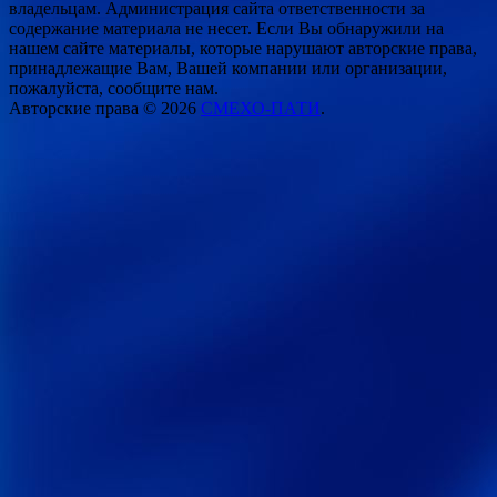
владельцам. Администрация сайта ответственности за
содержание материала не несет. Если Вы обнаружили на
нашем сайте материалы, которые нарушают авторские права,
принадлежащие Вам, Вашей компании или организации,
пожалуйста, сообщите нам.
Авторские права © 2026
СМЕХО-ПАТИ
.