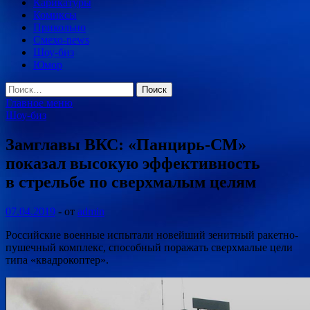
Карикатуры
Комиксы
Прикольно
Смехо-news
Шоу-биз
Юмор
Найти:
Главное меню
Шоу-биз
Замглавы ВКС: «Панцирь-СМ»
показал высокую эффективность
в стрельбе по сверхмалым целям
07.04.2019
-
от
admin
Российские военные испытали новейший зенитный ракетно-
пушечный комплекс, способный поражать сверхмалые цели
типа «квадрокоптер».