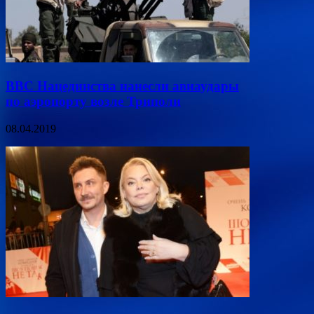
ВВС Нацединства нанесли авиаудары
по аэропорту возле Триполи
08.04.2019