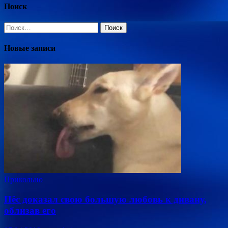
Поиск
Найти:
Новые записи
Прикольно
Пёс доказал свою большую любовь к дивану,
облизав его