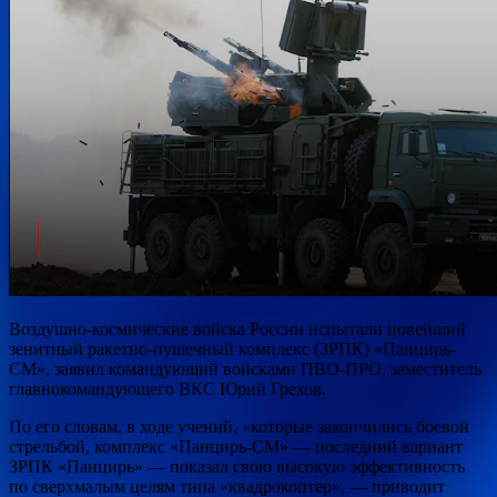
Воздушно-космические войска России испытали новейший
зенитный ракетно-пушечный комплекс (ЗРПК) «Панцирь-
СМ», заявил командующий войсками ПВО-ПРО, заместитель
главнокомандующего ВКС Юрий Грехов.
По его словам, в ходе учений, «которые закончились боевой
стрельбой, комплекс «Панцирь-СМ» — последний вариант
ЗРПК «Панцирь» — показал свою высокую эффективность
по сверхмалым целям типа «квадрокоптер», — приводит