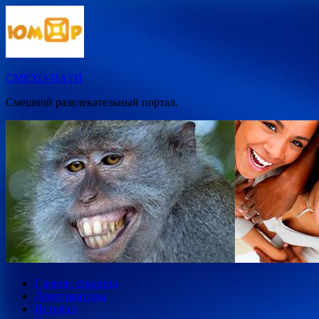
Перейти
к
содержимому
СМЕХО-ПАТИ
Смешной развлекательный портал.
Главная страница
Демотиваторы
Истории