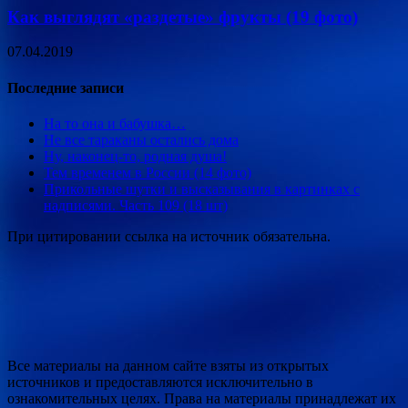
Как выглядят «раздетые» фрукты (19 фото)
07.04.2019
Последние записи
На то она и бабушка…
Не все тараканы остались дома
Ну, наконец-то, родная душа!
Тем временем в России (14 фото)
Прикольные шутки и высказывания в картинках с
надписями. Часть 109 (18 шт)
При цитировании ссылка на источник обязательна.
Все материалы на данном сайте взяты из открытых
источников и предоставляются исключительно в
ознакомительных целях. Права на материалы принадлежат их